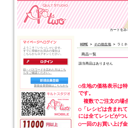
カートをみ
HOME
>
その他生地
> ラミネ
商品一覧
該当商品はありません
○生地の価格表示は
です。
複数でご注文の場合
○「レシピは含まれ
には全てレシピがつ
○一回のお買い上げ金