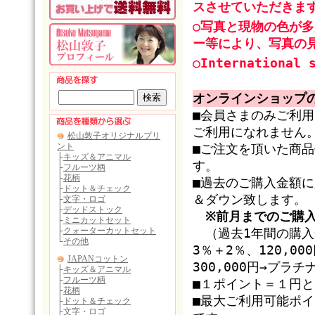
スさせていただきま
○写真と現物の色が
ー等により、写真の
○International 
オンラインショップ
■会員さまのみご利
ご利用になれません
■ご注文を頂いた商
す。
■過去のご購入金額
＆ダウン致します。
※前月までのご購
（過去1年間の購入金
3％＋2％、120,0
300,000円→プラ
■１ポイント＝１円
■最大ご利用可能ポ