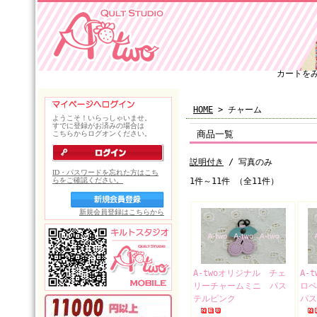
カートを
HOME
> チャーム
商品一覧
説明付き
/ 写真のみ
1件～11件 （全11件）
A-twoオリジナル チェ
A-
リーチャームミニ パス
ロ
テルピンク
パス