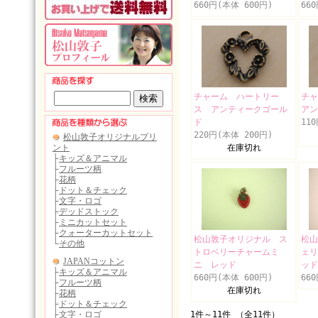
660円(本体 600円)
66
チャーム ハートリー
チ
ス アンティークゴール
アン
ド
11
220円(本体 200円)
在庫切れ
松山敦子オリジナル ス
松山
トロベリーチャームミ
ェリ
ニ レッド
ッド
660円(本体 600円)
66
在庫切れ
1件～11件 （全11件）