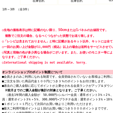
在
在庫切れ
在庫切れ
1件～3件 （全3件）
○生地の価格表示は特に記載のない限り、
50cm
または
1
パネルのお値段です。
複数でご注文の場合、なるべくつながった状態でお送り致します。
○「レシピは含まれておりません」と特に記載があるキット以外、キットには全
○一回のお買い上げ金額が11,000円（税込）以上の場合は送料をサービスさせて
○写真と現物の色が多少異なる場合がございます。また、お使いのモニター等に
なります。ご了承ください。
○International shipping is not available. Sorry.
オンラインショップのポイント制度について
■会員さまのみご利用になれる制度です。会員登録されていないお客様はご利用に
■ご注文を頂いた商品代金１００円につき３％のポイントをお付け致します。
■過去のご購入金額に応じてポイントが上乗せされる会員ランクがアップ＆ダウン
※前月までのご購入金額が集計の対象となります。ご了承ください。
（過去1年間の購入金額が 50,000円→シルバー会員：通常ポイント3％＋2％、1
員：通常ポイント3％＋5％、300,000円→プラチナ会員：通常ポイント3％＋10
■１ポイント＝１円として次回のお買い物よりご利用いただけます。
■最大ご利用可能ポイントは１回のお買い物につき５０００ポイントまでです。