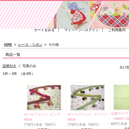
カートをみる
｜
マイページへログイン
｜
ご利用案内
HOME
>
レース・リボン
> その他
商品一覧
説明付き
/ 写真のみ
並び
1件～3件 （全3件）
山道テープ
ボールフリンジ ピンク
ボールフリンジ グリーン
（4mm巾×1
48cm
48cm
66円(本体 
770円(本体 700円)
770円(本体 700円)