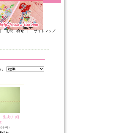
｜
お問い合せ
｜
サイトマップ
順：
 生成り 細
m）
60円)