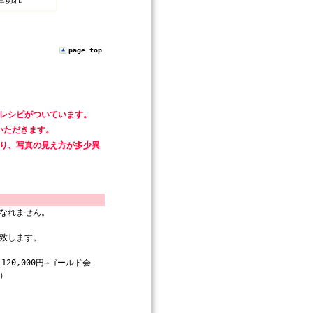
庫切れ
page top
てレシピがついています。
いただきます。
より、写真の見え方が多少異
なれません。
致します。
20,000円→ゴールド会
％）