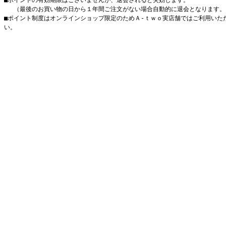
■ポイントの有効期限はございませんが、退会されると失効します。
（最後のお買い物の日から１年間ご注文がない場合自動的に退会となります。
■ポイント制度はオンラインショップ限定のためＡ-ｔｗｏ実店舗ではご利用いた
い。