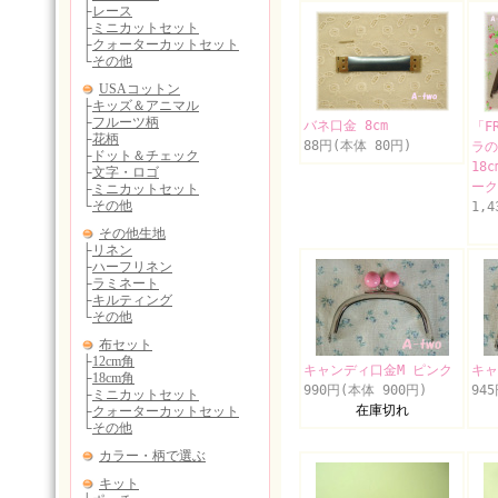
バネ口金 8cm
「F
88円(本体 80円)
ラ
18
ーク
1,
キャンディ口金M ピンク
キャ
990円(本体 900円)
94
在庫切れ