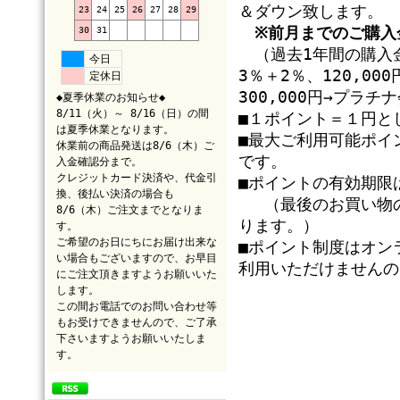
＆ダウン致します。
23
24
25
26
27
28
29
※前月までのご購入
30
31
（過去1年間の購入金
今日
3％＋2％、120,0
定休日
300,000円→プラ
◆夏季休業のお知らせ◆
8/11（火）～ 8/16（日）の間
■１ポイント＝１円と
は夏季休業となります。
■最大ご利用可能ポイ
休業前の商品発送は8/6（木）ご
です。
入金確認分まで。
クレジットカード決済や、代金引
■ポイントの有効期限
換、後払い決済の場合も
（最後のお買い物の
8/6（木）ご注文までとなりま
ります。）
す。
ご希望のお日にちにお届け出来な
■ポイント制度はオン
い場合もございますので、お早目
利用いただけませんの
にご注文頂きますようお願いいた
します。
この間お電話でのお問い合わせ等
もお受けできませんので、ご了承
下さいますようお願いいたしま
す。