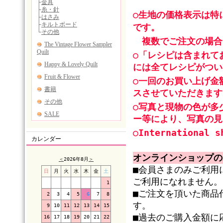
○生地の価格表示は特
です。
複数でご注文の場合
○「レシピは含まれて
には全てレシピがつい
○一回のお買い上げ金
スさせていただきます
○写真と現物の色が多
ー等により、写真の見
○International s
カレンダー
オンラインショップの
＜
2026年8月
＞
■会員さまのみご利用
日
月
火
水
木
金
土
ご利用になれません。
1
■ご注文を頂いた商品
2
3
4
5
6
7
8
す。
9
10
11
12
13
14
15
■過去のご購入金額に
16
17
18
19
20
21
22