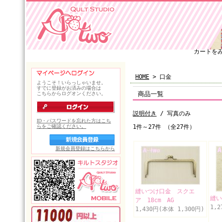
カートを
HOME
> 口金
商品一覧
説明付き
/ 写真のみ
1件～27件 （全27件）
縫いつけ口金 スクエ
縫い
ア 18cm AG
1,
1,430円(本体 1,300円)