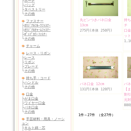
丸ピンつきバネ口金
持ち
13cm
チ 
275円(本体 250円)
口金
ット
1,
バネ口金 12cm
バネ
131円(本体 120円)
【ま
割引
元対
88
1件～27件 （全27件）