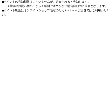
■ポイントの有効期限はございませんが、退会されると失効します。
（最後のお買い物の日から１年間ご注文がない場合自動的に退会となります。
■ポイント制度はオンラインショップ限定のためＡ-ｔｗｏ実店舗ではご利用いた
い。