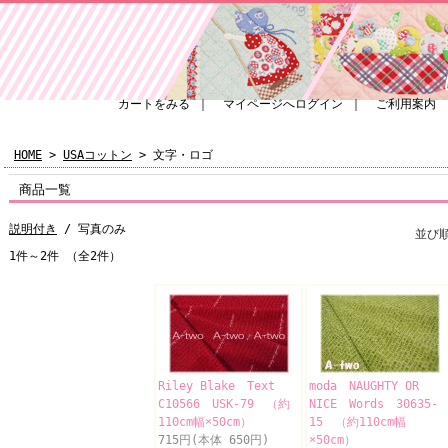
カートをみる
｜
マイページへログイン
｜
ご利用案内
HOME
>
USAコットン
> 文字・ロゴ
商品一覧
説明付き
/ 写真のみ
並び
1件～2件 （全2件）
Riley Blake Text
moda NAUGHTY OR
C10566 USK-79 （約
NICE Words 30635-
110cm幅×50cm）
15 （約110cm幅
715円(本体 650円)
×50cm）