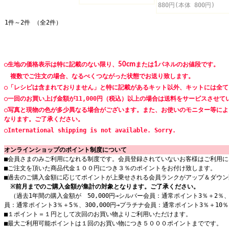
880円(本体 800円)
1件～2件 （全2件）
○生地の価格表示は特に記載のない限り、
50cm
または
1
パネルのお値段です。
複数でご注文の場合、なるべくつながった状態でお送り致します。
○「レシピは含まれておりません」と特に記載があるキット以外、キットには全
○一回のお買い上げ金額が11,000円（税込）以上の場合は送料をサービスさせて
○写真と現物の色が多少異なる場合がございます。また、お使いのモニター等に
なります。ご了承ください。
○International shipping is not available. Sorry.
オンラインショップのポイント制度について
■会員さまのみご利用になれる制度です。会員登録されていないお客様はご利用に
■ご注文を頂いた商品代金１００円につき３％のポイントをお付け致します。
■過去のご購入金額に応じてポイントが上乗せされる会員ランクがアップ＆ダウン
※前月までのご購入金額が集計の対象となります。ご了承ください。
（過去1年間の購入金額が 50,000円→シルバー会員：通常ポイント3％＋2％、1
員：通常ポイント3％＋5％、300,000円→プラチナ会員：通常ポイント3％＋10
■１ポイント＝１円として次回のお買い物よりご利用いただけます。
■最大ご利用可能ポイントは１回のお買い物につき５０００ポイントまでです。