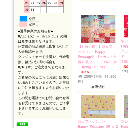
23
24
25
26
27
28
29
30
31
今日
定休日
◆夏季休業のお知らせ◆
8/11（火）～ 8/16（日）の間
双
は夏季休業となります。
Hap
休業前の商品発送は8/6（木）ご
【お買い得！】双日ファ
スカ
入金確認分まで。
ッション Happy
ド 
クレジットカード決済や、代金引
Message2 1ｍカット全
110
換、後払い決済の場合も
種40枚セット HM40（約
8/6（木）ご注文までとなりま
110cm幅×100cm）
77
す。
49,280円(本体 44,800
ご希望のお日にちにお届け出来な
円)
い場合もございますので、お早目
在庫切れ
にご注文頂きますようお願いいた
します。
この間お電話でのお問い合わせ等
もお受けできませんので、ご了承
下さいますようお願いいたしま
す。
双日ファッション
双
Happy Message 30's 2
Hap