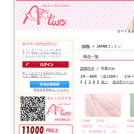
カートを
HOME
> JAPANコットン
商品一覧
説明付き
/ 写真のみ
1件～40件 （全220件） 1/6
1
2
3
4
5
次へ
次の5ページ
YUWA " LOVE
YU
CHECK" ギンガムピン
CH
ク 834009-A （約
ーン