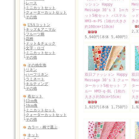
ッション Happy
Mes
Message 30's 3 1ｍカ
ター
ット5枚セット パステル
ッド
HM3-m-PS（1枚の大きさ
きさ
約100cm×110cm)
2,
5,940円(本体 5,400円)
双日ファッション Happy
双日
Message 30's 3 クォー
Mes
ターカット5枚セット ブ
ター
ルー HM3-q-BL（1枚の
リー
大きさ約50cm×55cm）
大き
1,925円(本体 1,750円)
1,