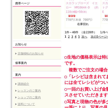
スカラップローズ イエ
スカ
携帯ページ
ロー HM10644-D （約
トグ
110cm幅×50cm）
E 
770円(本体 700円)
77
在庫切れ
1件～40件 （全220件） 1/6
1
2
3
4
5
次へ
次の5ページ
お知らせ
店舗移転のお知らせ
○生地の価格表示は特
です。
催事案内
複数でご注文の場合
案内
○「レシピは含まれて
には全てレシピがつい
講師紹介
○一回のお買い上げ金
レッスンのご案内
スさせていただきます
ショップのご案内
○写真と現物の色が多
送料について
ー等により、写真の見