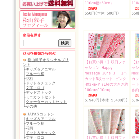
110cm幅×50cm）
110
550円(本体 500円)
55
【お買い得！】双日ファ
【お
ッション Happy
ッシ
Message 30's 3 1ｍ
Mes
カット5枚セット ピンク
カッ
HM3-m-P（1枚の大きさ約
ー 
100cm×110cm）
さ約
5,940円(本体 5,400円)
5,
【お買い得！】双日ファ
双日