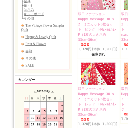
双日ファッション
双
Happy Message 30's
Hap
2 ミニカット6枚セッ
2 
ト ピンク HM2-mini-
ト 
P（1枚の大きさ約
mi
33cm×36cm）
33c
1,320円(本体 1,200円)
1,
在庫切れ
カレンダー
双日ファッション
双
＜
2026年8月
＞
Happy Message 30's
Hap
日
月
火
水
木
金
土
2 ミニカット6枚セッ
2 
ト レッド HM2-mini-
ト 
1
R（1枚の大きさ約
ジ H
2
3
4
5
6
7
8
33cm×36cm）
9
10
11
12
13
14
15
1,
1,320円(本体 1,200円)
16
17
18
19
20
21
22