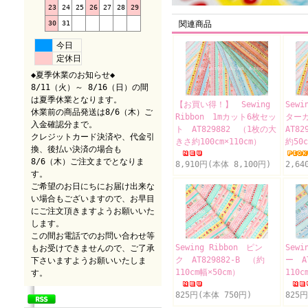
23
24
25
26
27
28
29
30
31
関連商品
今日
定休日
◆夏季休業のお知らせ◆
8/11（火）～ 8/16（日）の間
は夏季休業となります。
【お買い得！】 Sewing
Sewi
休業前の商品発送は8/6（木）ご
Ribbon 1mカット6枚セッ
ター
入金確認分まで。
ト AT829882 （1枚の大
AT8
クレジットカード決済や、代金引
きさ約100cm×110cm）
約50
換、後払い決済の場合も
8/6（木）ご注文までとなりま
8,910円(本体 8,100円)
2,64
す。
ご希望のお日にちにお届け出来な
い場合もございますので、お早目
にご注文頂きますようお願いいた
します。
この間お電話でのお問い合わせ等
Sewing Ribbon ピン
Sewi
もお受けできませんので、ご了承
ク AT829882-B （約
ー A
下さいますようお願いいたしま
110cm幅×50cm）
110c
す。
825円(本体 750円)
825