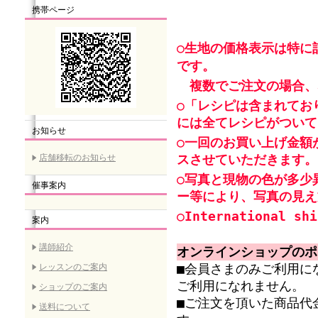
携帯ページ
○生地の価格表示は特に
です。
複数でご注文の場合、
○「レシピは含まれてお
には全てレシピがついて
お知らせ
○一回のお買い上げ金額
スさせていただきます。
店舗移転のお知らせ
○写真と現物の色が多少
催事案内
ー等により、写真の見え
○International shi
案内
講師紹介
オンラインショップのポ
レッスンのご案内
■会員さまのみご利用に
ご利用になれません。
ショップのご案内
■ご注文を頂いた商品代
送料について