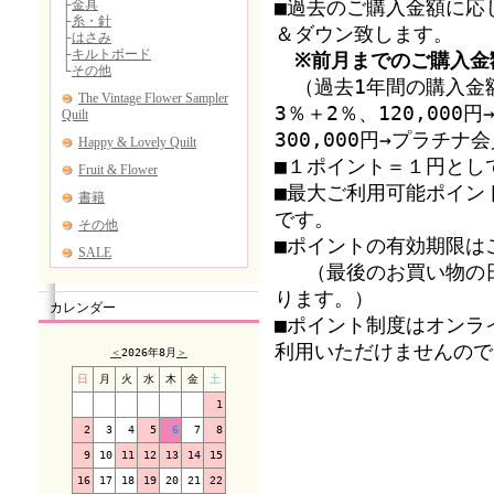
■過去のご購入金額に応
＆ダウン致します。
※前月までのご購入金
（過去1年間の購入金額
3％＋2％、120,00
300,000円→プラチ
■１ポイント＝１円とし
■最大ご利用可能ポイン
です。
■ポイントの有効期限は
（最後のお買い物の日
ります。）
カレンダー
■ポイント制度はオンラ
利用いただけませんので
＜
2026年8月
＞
日
月
火
水
木
金
土
1
2
3
4
5
6
7
8
9
10
11
12
13
14
15
16
17
18
19
20
21
22