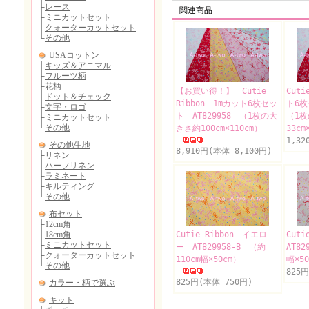
関連商品
【お買い得！】 Cutie
Cut
Ribbon 1mカット6枚セッ
ト6枚
ト AT829958 （1枚の大
（1
きさ約100cm×110cm）
33cm
1,32
8,910円(本体 8,100円)
Cutie Ribbon イエロ
Cut
ー AT829958-B （約
AT82
110cm幅×50cm）
幅×5
825
825円(本体 750円)