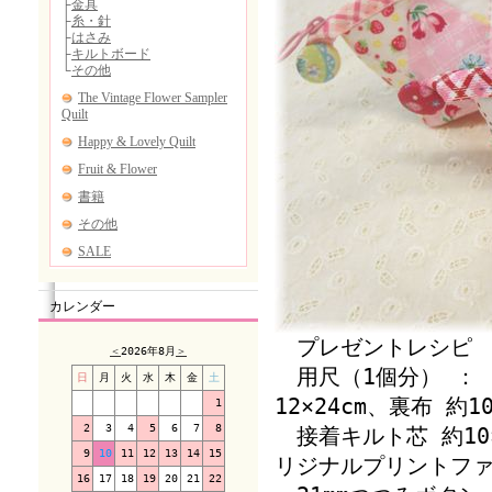
カレンダー
プレゼントレシピ 
＜
2026年8月
＞
用尺（1個分） ： 
日
月
火
水
木
金
土
12×24cm、裏布 約10
1
2
3
4
5
6
7
8
接着キルト芯 約10×
9
10
11
12
13
14
15
リジナルプリントファス
16
17
18
19
20
21
22