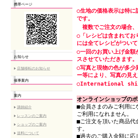
携帯ページ
○生地の価格表示は特に
です。
複数でご注文の場合、
○「レシピは含まれてお
には全てレシピがついて
○一回のお買い上げ金額
お知らせ
スさせていただきます。
○写真と現物の色が多少
店舗移転のお知らせ
ー等により、写真の見え
催事案内
○International shi
案内
オンラインショップのポ
■会員さまのみご利用に
講師紹介
ご利用になれません。
レッスンのご案内
■ご注文を頂いた商品代
ショップのご案内
す。
送料について
■過去のご購入金額に応