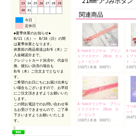
21mmつつみボタン 
23
24
25
26
27
28
29
30
31
関連商品
今日
定休日
◆夏季休業のお知らせ◆
8/11（火）～ 8/16（日）の間
は夏季休業となります。
休業前の商品発送は8/6（木）ご
A-twoオリジナル プリン
A-t
入金確認分まで。
トファスナー 20cm チェ
トファ
クレジットカード決済や、代金引
ック・ピンク
ト・
換、後払い決済の場合も
330円(本体 300円)
330
8/6（木）ご注文までとなりま
す。
ご希望のお日にちにお届け出来な
い場合もございますので、お早目
にご注文頂きますようお願いいた
します。
A-twoオリジナル プリン
この間お電話でのお問い合わせ等
つつみ
トファスナー 20cm ロ
もお受けできませんので、ご了承
ット
ゴ・ピンク
下さいますようお願いいたしま
264
330円(本体 300円)
す。