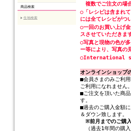
複数でご注文の場合
商品検索
○「レシピは含まれ
生地検索
には全てレシピがつ
○一回のお買い上げ金
スさせていただきま
○写真と現物の色が
ー等により、写真の
○International 
オンラインショップ
■会員さまのみご利
ご利用になれません
■ご注文を頂いた商
す。
■過去のご購入金額
＆ダウン致します。
※前月までのご購
（過去1年間の購入金