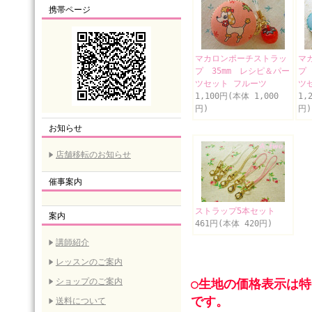
携帯ページ
マカロンポーチストラッ
マ
プ 35mm レシピ＆パー
プ
ツセット フルーツ
ツ
1,100円(本体 1,000
1,
円)
円)
お知らせ
店舗移転のお知らせ
催事案内
ストラップ5本セット
案内
461円(本体 420円)
講師紹介
レッスンのご案内
ショップのご案内
○生地の価格表示は
です。
送料について