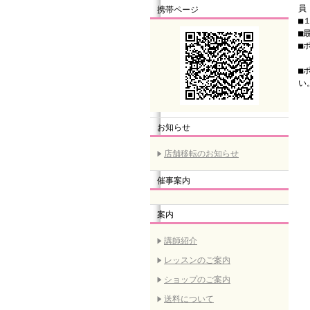
員
携帯ページ
■
■
■
（
■
い
お知らせ
店舗移転のお知らせ
催事案内
案内
講師紹介
レッスンのご案内
ショップのご案内
送料について