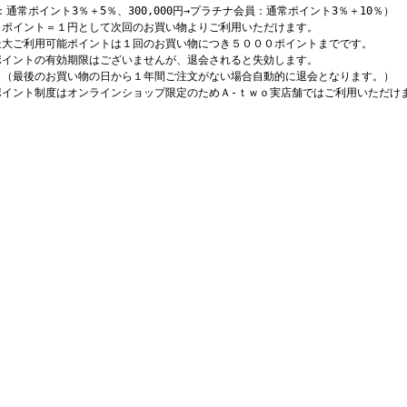
：通常ポイント3％＋5％、300,000円→プラチナ会員：通常ポイント3％＋10％）
１ポイント＝１円として次回のお買い物よりご利用いただけます。
最大ご利用可能ポイントは１回のお買い物につき５０００ポイントまでです。
ポイントの有効期限はございませんが、退会されると失効します。
最後のお買い物の日から１年間ご注文がない場合自動的に退会となります。）
ポイント制度はオンラインショップ限定のためＡ-ｔｗｏ実店舗ではご利用いただけ
。