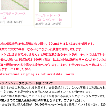
リーフモチーフレース
マーガレットレース
 1m
（2）白×ピンク 1m
48円(本体 680円)
385円(本体 350円)
生地の価格表示は特に記載のない限り、
50cm
または
1
パネルのお値段です。
数でご注文の場合、なるべくつながった状態でお送り致します。
「レシピは含まれておりません」と特に記載があるキット以外、キットには全てレシ
一回のお買い上げ金額が11,000円（税込）以上の場合は送料をサービスさせていた
写真と現物の色が多少異なる場合がございます。また、お使いのモニター等により、
ります。ご了承ください。
nternational shipping is not available. Sorry.
ンラインショップのポイント制度について
会員さまのみご利用になれる制度です。会員登録されていないお客様はご利用になれ
ご注文を頂いた商品代金１００円につき３％のポイントをお付け致します。
過去のご購入金額に応じてポイントが上乗せされる会員ランクがアップ＆ダウン致し
※前月までのご購入金額が集計の対象となります。ご了承ください。
過去1年間の購入金額が 50,000円→シルバー会員：通常ポイント3％＋2％、120,