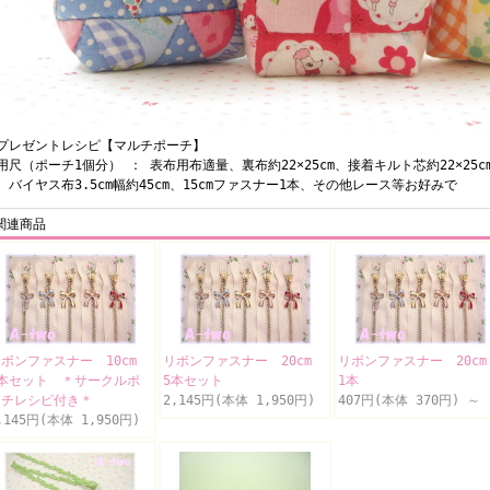
レゼントレシピ【マルチポーチ】
尺（ポーチ1個分） ： 表布用布適量、裏布約22×25cm、接着キルト芯約22×25c
イヤス布3.5cm幅約45cm、15cmファスナー1本、その他レース等お好みで
関連商品
リボンファスナー 10cm
リボンファスナー 20cm
リボンファスナー 20c
5本セット ＊サークルポ
5本セット
1本
ーチレシピ付き＊
2,145円(本体 1,950円)
407円(本体 370円)
～
,145円(本体 1,950円)