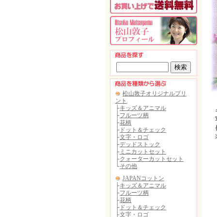
キ
写
長
※