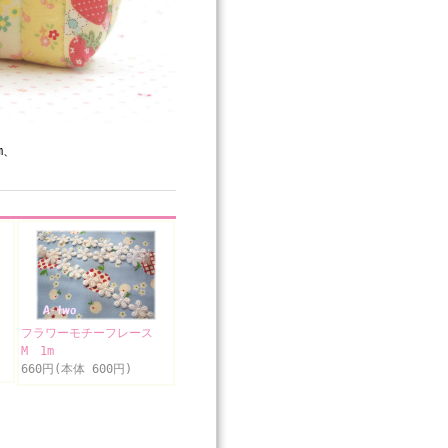
m、
m
フラワーモチーフレース
M 1m
660円(本体 600円)