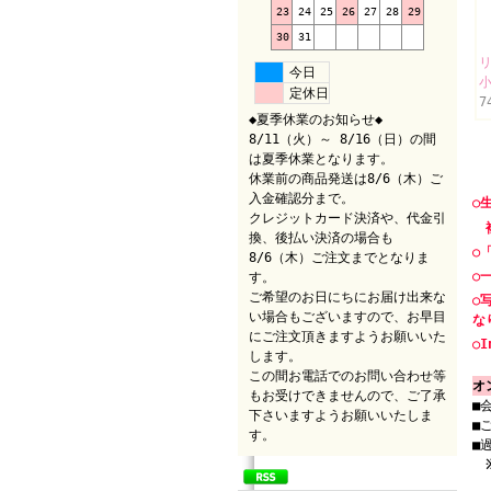
23
24
25
26
27
28
29
30
31
今日
小
定休日
7
◆夏季休業のお知らせ◆
8/11（火）～ 8/16（日）の間
は夏季休業となります。
休業前の商品発送は8/6（木）ご
入金確認分まで。
○
クレジットカード決済や、代金引
複
換、後払い決済の場合も
○
8/6（木）ご注文までとなりま
○
す。
ご希望のお日にちにお届け出来な
○
い場合もございますので、お早目
な
にご注文頂きますようお願いいた
○I
します。
この間お電話でのお問い合わせ等
オ
もお受けできませんので、ご了承
■
下さいますようお願いいたしま
■
す。
■
（