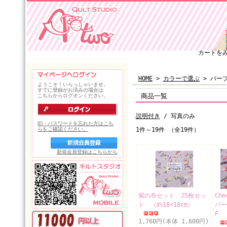
カートを
HOME
>
カラーで選ぶ
> パー
商品一覧
説明付き
/ 写真のみ
1件～19件 （全19件）
紫の布セット 25枚セッ
Che
ト （約18×18cm）
パー
F 
1,760円(本体 1,600円)