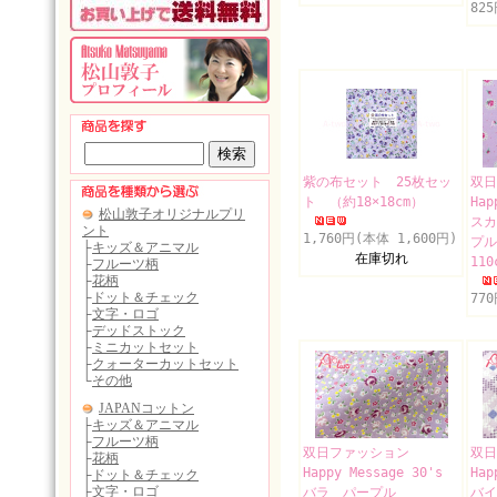
82
紫の布セット 25枚セッ
双
ト （約18×18cm）
Hap
スカ
1,760円(本体 1,600円)
プル
在庫切れ
110
77
双日ファッション
双
Happy Message 30's
Hap
バラ パープル
バイ