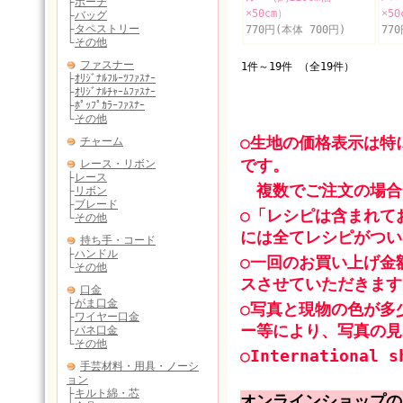
×50cm）
×50
770円(本体 700円)
77
1件～19件 （全19件）
○生地の価格表示は特
です。
複数でご注文の場合
○「レシピは含まれて
には全てレシピがつい
○一回のお買い上げ金
スさせていただきます
○写真と現物の色が多
ー等により、写真の見
○International s
オンラインショップの