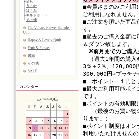
■会員さまのみご利用
ご利用になれません。
■ご注文を頂いた商品
す。
■過去のご購入金額に
＆ダウン致します。
※前月までのご購入
（過去1年間の購入金
3％＋2％、120,0
300,000円→プラ
■１ポイント＝１円と
カレンダー
■最大ご利用可能ポイ
です。
＜
2026年8月
＞
■ポイントの有効期限
日
月
火
水
木
金
土
（最後のお買い物の
1
ります。）
2
3
4
5
6
7
8
■ポイント制度はオン
9
10
11
12
13
14
15
利用いただけませんの
16
17
18
19
20
21
22