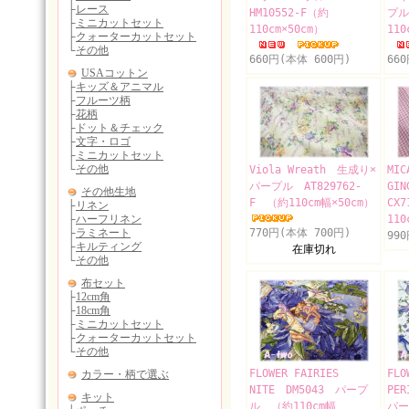
HM10552-F（約
プル
110cm×50cm）
110
660円(本体 600円)
66
Viola Wreath 生成り×
MIC
パープル AT829762-
GIN
F （約110cm幅×50cm）
CX
110
770円(本体 700円)
99
在庫切れ
FLOWER FAIRIES
FLO
NITE DM5043 パープ
PE
ル （約110cm幅
パー