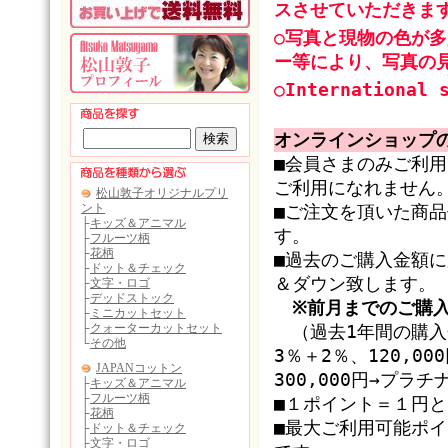
スさせていただきま
○写真と現物の色が
ー等により、写真の
○International 
オンラインショップ
■会員さまのみご利
ご利用になれません
■ご注文を頂いた商
す。
■過去のご購入金額
＆ダウン致します。
※前月までのご購
（過去1年間の購入金
3％＋2％、120,0
300,000円→プラ
■１ポイント＝１円
■最大ご利用可能ポ