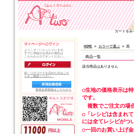
カートをみ
HOME
>
カラーで選ぶ
> 黒
商品一覧
該当商品はありません
○生地の価格表示は
です。
複数でご注文の場合
○「レシピは含まれ
には全てレシピがつ
○一回のお買い上げ金