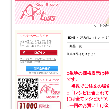
カートをみ
HOME
>
JAPANコットン
> 文
商品一覧
該当商品はありません
○生地の価格表示は
です。
複数でご注文の場合
○「レシピは含まれ
には全てレシピがつ
○一回のお買い上げ金