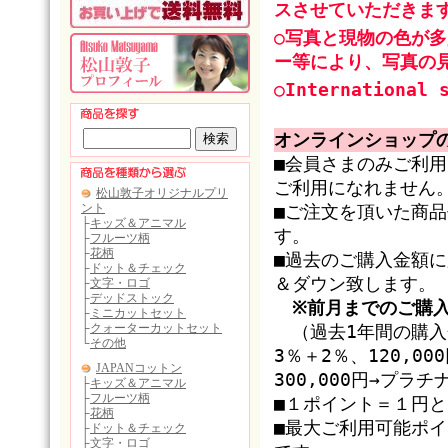
スさせていただきま
○写真と現物の色が
ー等により、写真の
○International 
オンラインショップ
■会員さまのみご利
ご利用になれません
■ご注文を頂いた商
す。
■過去のご購入金額
＆ダウン致します。
※前月までのご購
（過去1年間の購入金
3％＋2％、120,0
300,000円→プラ
■１ポイント＝１円
■最大ご利用可能ポ