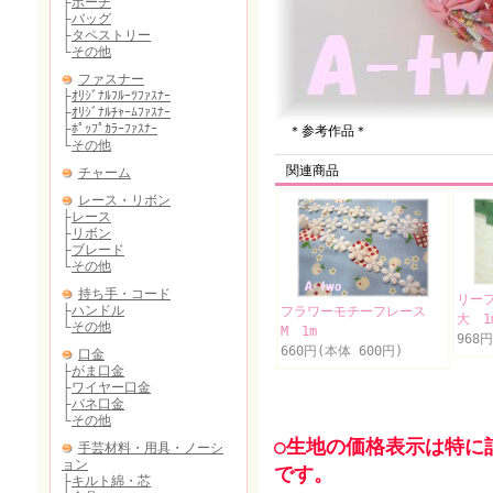
＊参考作品＊
関連商品
リー
フラワーモチーフレース
大 1
M 1m
968
660円(本体 600円)
○生地の価格表示は特に
です。