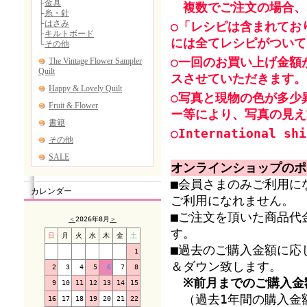
複数でご注文の場合、
○「レシピは含まれてお
には全てレシピがついて
○一回のお買い上げ金額
スさせていただきます。
○写真と現物の色が多少
ー等により、写真の見え
○International shi
オンラインショップのポ
■会員さまのみご利用に
カレンダー
ご利用になれません。
■ご注文を頂いた商品代
＜
2026年8月
＞
す。
日
月
火
水
木
金
土
■過去のご購入金額に応
1
＆ダウン致します。
2
3
4
5
6
7
8
※前月までのご購入金
9
10
11
12
13
14
15
（過去1年間の購入金額
16
17
18
19
20
21
22