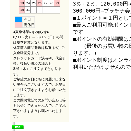
3％＋2％、120,00
23
24
25
26
27
28
29
300,000円→プラチ
30
31
■１ポイント＝１円とし
今日
■最大ご利用可能ポイン
定休日
です。
◆夏季休業のお知らせ◆
8/11（火）～ 8/16（日）の間
■ポイントの有効期限は
は夏季休業となります。
（最後のお買い物の日
休業前の商品発送は8/6（木）ご
ります。）
入金確認分まで。
クレジットカード決済や、代金引
■ポイント制度はオンラ
換、後払い決済の場合も
利用いただけませんので
8/6（木）ご注文までとなりま
す。
ご希望のお日にちにお届け出来な
い場合もございますので、お早目
にご注文頂きますようお願いいた
します。
この間お電話でのお問い合わせ等
もお受けできませんので、ご了承
下さいますようお願いいたしま
す。