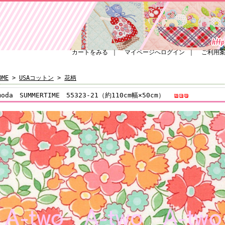
カートをみる
｜
マイページへログイン
｜
ご利用
OME
>
USAコットン
>
花柄
moda SUMMERTIME 55323-21（約110cm幅×50cm）