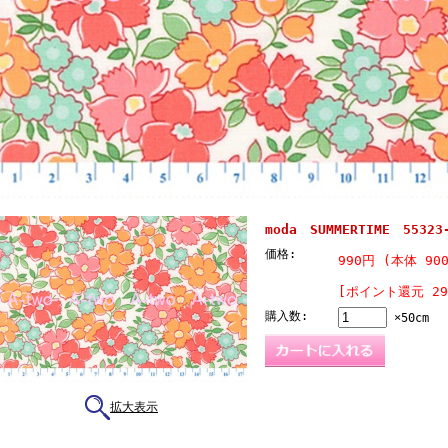
moda SUMMERTIME 5532
価格:
990円 (本体 90
[ポイント還元 2
購入数:
×50cm
拡大表示