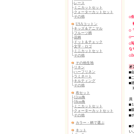
○
複
○
○
○
な
○I
オ
■
■
■
（
員
■
■
■
（
■
い