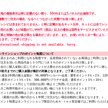
生地の価格表示は特に記載のない限り、
50cm
または
1
パネルのお値段です。
数でご注文の場合、なるべくつながった状態でお送り致します。
「レシピは含まれておりません」と特に記載があるキット以外、キットには全てレシ
一回のお買い上げ金額が11,000円（税込）以上の場合は送料をサービスさせていた
写真と現物の色が多少異なる場合がございます。また、お使いのモニター等により、
ります。ご了承ください。
nternational shipping is not available. Sorry.
ンラインショップのポイント制度について
会員さまのみご利用になれる制度です。会員登録されていないお客様はご利用になれ
ご注文を頂いた商品代金１００円につき３％のポイントをお付け致します。
過去のご購入金額に応じてポイントが上乗せされる会員ランクがアップ＆ダウン致し
※前月までのご購入金額が集計の対象となります。ご了承ください。
過去1年間の購入金額が 50,000円→シルバー会員：通常ポイント3％＋2％、120,
：通常ポイント3％＋5％、300,000円→プラチナ会員：通常ポイント3％＋10％）
１ポイント＝１円として次回のお買い物よりご利用いただけます。
最大ご利用可能ポイントは１回のお買い物につき５０００ポイントまでです。
ポイントの有効期限はございませんが、退会されると失効します。
最後のお買い物の日から１年間ご注文がない場合自動的に退会となります。）
ポイント制度はオンラインショップ限定のためＡ-ｔｗｏ実店舗ではご利用いただけ
。