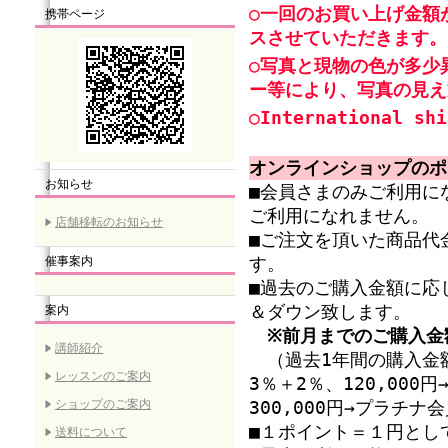
○一回のお買い上げ金額
携帯ページ
スさせていただきます。
○写真と現物の色が多少
ー等により、写真の見え
○International shi
オンラインショップのポ
お知らせ
■会員さまのみご利用に
ご利用になれません。
店舗移転のお知らせ
■ご注文を頂いた商品代
催事案内
す。
■過去のご購入金額に応
＆ダウン致します。
案内
※前月までのご購入金
講師紹介
（過去1年間の購入金額
レッスンのご案内
3％＋2％、120,00
ショップのご案内
300,000円→プラチ
■１ポイント＝１円とし
送料について