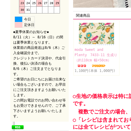
23
24
25
26
27
28
29
30
31
関連商品
今日
定休日
◆夏季休業のお知らせ◆
8/11（火）～ 8/16（日）の間
は夏季休業となります。
休業前の商品発送は8/6（木）ご
moda Sweet and
入金確認分まで。
Plenty 7433-11 生成り
クレジットカード決済や、代金引
（約110cm 幅×50cm）
換、後払い決済の場合も
8/6（木）ご注文までとなりま
1,100円(本体 1,000円)
す。
ご希望のお日にちにお届け出来な
い場合もございますので、お早目
にご注文頂きますようお願いいた
します。
○生地の価格表示は特に
この間お電話でのお問い合わせ等
です。
もお受けできませんので、ご了承
複数でご注文の場合、
下さいますようお願いいたしま
す。
○「レシピは含まれてお
には全てレシピがついて