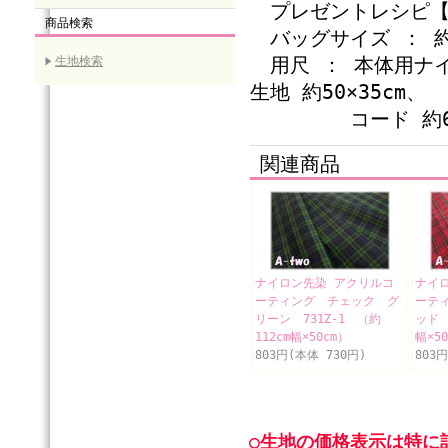
プレゼントレシピ【
商品検索
バッグサイズ ： 約
用尺 ： 本体用ナイ
生地検索
生地 約50×35cm、
コード 約60c
関連商品
ナイロン先染 アクリルコ
ナイ
ーティング チェック グ
ーテ
リーン 731Z-1 （約
ッド 
112cm幅×50cm）
幅×5
803円(本体 730円)
803
○生地の価格表示は特に