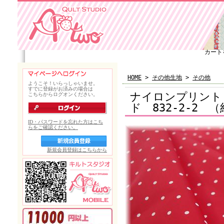
カート
HOME
>
その他生地
>
その他
ナイロンプリント
ド 832-2-2 （約