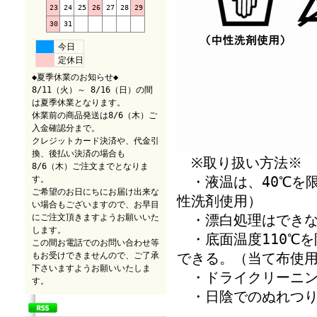
23
24
25
26
27
28
29
30
31
今日
定休日
◆夏季休業のお知らせ◆
8/11（火）～ 8/16（日）の間
は夏季休業となります。
休業前の商品発送は8/6（木）ご
入金確認分まで。
クレジットカード決済や、代金引
換、後払い決済の場合も
※取り扱い方法※
8/6（木）ご注文までとなりま
・液温は、40℃を
す。
ご希望のお日にちにお届け出来な
性洗剤使用）
い場合もございますので、お早目
・漂白処理はできな
にご注文頂きますようお願いいた
します。
・底面温度110℃
この間お電話でのお問い合わせ等
できる。（当て布使
もお受けできませんので、ご了承
下さいますようお願いいたしま
・ドライクリーニン
す。
・日陰でのぬれつり