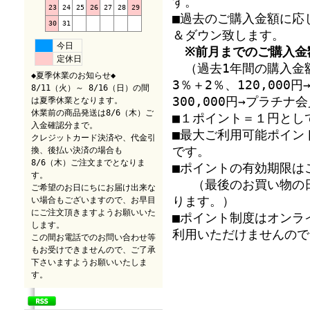
す。
23
24
25
26
27
28
29
■過去のご購入金額に応
30
31
＆ダウン致します。
今日
※前月までのご購入金
定休日
（過去1年間の購入金額
◆夏季休業のお知らせ◆
3％＋2％、120,00
8/11（火）～ 8/16（日）の間
300,000円→プラチ
は夏季休業となります。
休業前の商品発送は8/6（木）ご
■１ポイント＝１円とし
入金確認分まで。
■最大ご利用可能ポイン
クレジットカード決済や、代金引
です。
換、後払い決済の場合も
8/6（木）ご注文までとなりま
■ポイントの有効期限は
す。
（最後のお買い物の日
ご希望のお日にちにお届け出来な
ります。）
い場合もございますので、お早目
にご注文頂きますようお願いいた
■ポイント制度はオンラ
します。
利用いただけませんので
この間お電話でのお問い合わせ等
もお受けできませんので、ご了承
下さいますようお願いいたしま
す。