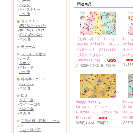
関連商品
【お買い得！】 Happy
Happ
Sewing Animals 1mカッ
Ani
ト5枚セット AT829883
セット
（1枚の大きさ約
の大き
100cm×110cm）
1,10
7,425円(本体 6,750円)
Happy Sewing
Happ
Animals イエロー
Ani
AT829883-C （約110cm
AT82
幅×50cm）
幅×5
825円(本体 750円)
825