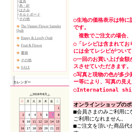
○生地の価格表示は特に
です。
複数でご注文の場合、
○「レシピは含まれてお
には全てレシピがついて
○一回のお買い上げ金額
スさせていただきます。
○写真と現物の色が多少
ー等により、写真の見え
カレンダー
○International shi
＜
2026年8月
＞
日
月
火
水
木
金
土
オンラインショップのポ
1
■会員さまのみご利用に
2
3
4
5
6
7
8
ご利用になれません。
9
10
11
12
13
14
15
■ご注文を頂いた商品代
16
17
18
19
20
21
22