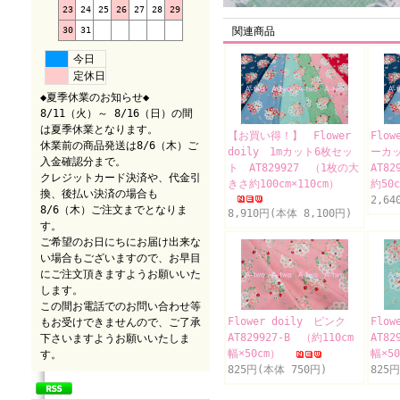
23
24
25
26
27
28
29
30
31
関連商品
今日
定休日
◆夏季休業のお知らせ◆
8/11（火）～ 8/16（日）の間
は夏季休業となります。
【お買い得！】 Flower
Flo
休業前の商品発送は8/6（木）ご
doily 1mカット6枚セッ
ーカ
入金確認分まで。
ト AT829927 （1枚の大
AT8
クレジットカード決済や、代金引
きさ約100cm×110cm）
約50
換、後払い決済の場合も
2,64
8/6（木）ご注文までとなりま
8,910円(本体 8,100円)
す。
ご希望のお日にちにお届け出来な
い場合もございますので、お早目
にご注文頂きますようお願いいた
します。
この間お電話でのお問い合わせ等
Flower doily ピンク
Flo
もお受けできませんので、ご了承
AT829927-B （約110cm
AT82
下さいますようお願いいたしま
幅×50cm）
幅×5
す。
825円(本体 750円)
825