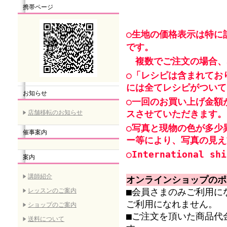
携帯ページ
○生地の価格表示は特に
です。
複数でご注文の場合、
○「レシピは含まれてお
には全てレシピがついて
お知らせ
○一回のお買い上げ金額
スさせていただきます。
店舗移転のお知らせ
○写真と現物の色が多少
催事案内
ー等により、写真の見え
○International shi
案内
講師紹介
オンラインショップのポ
レッスンのご案内
■会員さまのみご利用に
ご利用になれません。
ショップのご案内
■ご注文を頂いた商品代
送料について