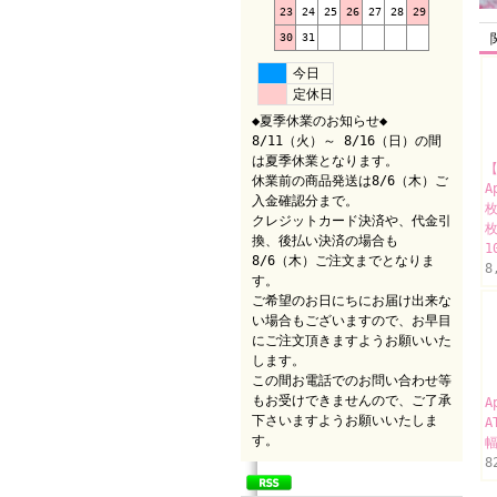
23
24
25
26
27
28
29
30
31
今日
定休日
◆夏季休業のお知らせ◆
8/11（火）～ 8/16（日）の間
は夏季休業となります。
【
休業前の商品発送は8/6（木）ご
A
入金確認分まで。
枚
クレジットカード決済や、代金引
換、後払い決済の場合も
1
8/6（木）ご注文までとなりま
8
す。
ご希望のお日にちにお届け出来な
い場合もございますので、お早目
にご注文頂きますようお願いいた
します。
この間お電話でのお問い合わせ等
もお受けできませんので、ご了承
A
下さいますようお願いいたしま
A
す。
幅
8