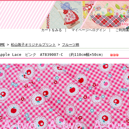
カートをみる
｜
マイページへログイン
｜
ご利用
OME
>
松山敦子オリジナルプリント
>
フルーツ柄
Apple Lace ピンク AT839007-C （約110cm幅×50cm）