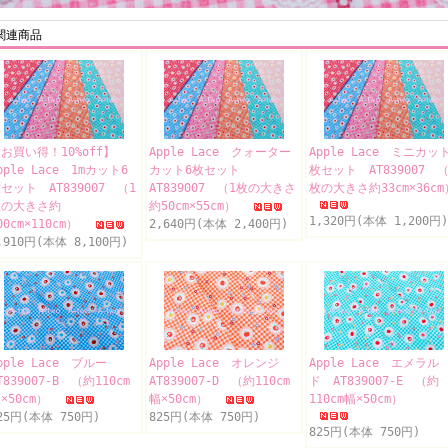
関連商品
お買い得！10%off】
Apple Lace クォーター
Apple Lace ミニカッ
pple Lace 1mカット6
カット6枚セット
枚セット AT839007 （
セット AT839007 （1
AT839007 （1枚の大きさ
枚の大きさ約33cm×36cm
枚の大きさ約
約50cm×55cm）
1,320円(本体 1,200円)
00cm×110cm）
2,640円(本体 2,400円)
,910円(本体 8,100円)
pple Lace ブルー
Apple Lace オレンジ
Apple Lace エメラル
T839007-B （約110cm
AT839007-D （約110cm
ド AT839007-E （約
×50cm）
幅×50cm）
110cm幅×50cm）
25円(本体 750円)
825円(本体 750円)
825円(本体 750円)