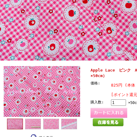
Apple Lace ピンク A
×50cm）
価格:
825円 (本体 
[ポイント還元
購入数:
×50c