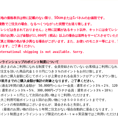
生地の価格表示は特に記載のない限り、
50cm
または
1
パネルのお値段です。
数でご注文の場合、なるべくつながった状態でお送り致します。
「レシピは含まれておりません」と特に記載があるキット以外、キットには全てレシ
一回のお買い上げ金額が11,000円（税込）以上の場合は送料をサービスさせていた
写真と現物の色が多少異なる場合がございます。また、お使いのモニター等により、
ります。ご了承ください。
nternational shipping is not available. Sorry.
ンラインショップのポイント制度について
会員さまのみご利用になれる制度です。会員登録されていないお客様はご利用になれ
ご注文を頂いた商品代金１００円につき３％のポイントをお付け致します。
過去のご購入金額に応じてポイントが上乗せされる会員ランクがアップ＆ダウン致し
※前月までのご購入金額が集計の対象となります。ご了承ください。
過去1年間の購入金額が 50,000円→シルバー会員：通常ポイント3％＋2％、120,
：通常ポイント3％＋5％、300,000円→プラチナ会員：通常ポイント3％＋10％）
１ポイント＝１円として次回のお買い物よりご利用いただけます。
最大ご利用可能ポイントは１回のお買い物につき５０００ポイントまでです。
ポイントの有効期限はございませんが、退会されると失効します。
最後のお買い物の日から１年間ご注文がない場合自動的に退会となります。）
ポイント制度はオンラインショップ限定のためＡ-ｔｗｏ実店舗ではご利用いただけ