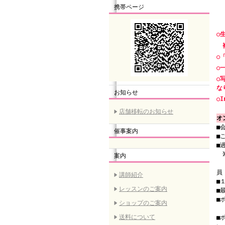
携帯ページ
○
複
○
○
○
な
お知らせ
○I
店舗移転のお知らせ
オ
■
催事案内
■
■
案内
（
員
講師紹介
■
レッスンのご案内
■
■
ショップのご案内
（
送料について
■