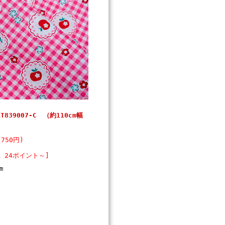
T839007-C （約110cm幅
750円)
 24ポイント～]
m