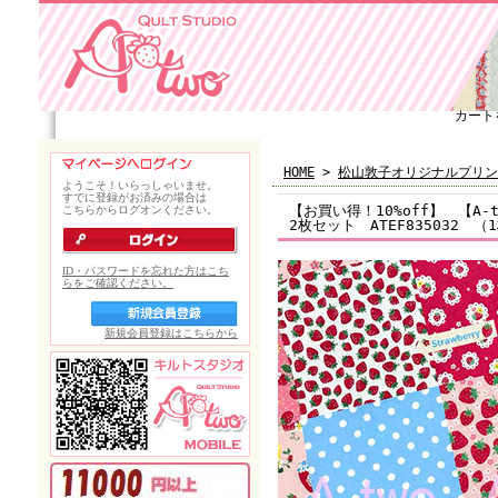
カート
HOME
>
松山敦子オリジナルプリン
【お買い得！10%off】 【
2枚セット ATEF835032 （