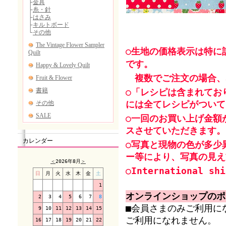
○生地の価格表示は特に
です。
複数でご注文の場合、
○「レシピは含まれてお
には全てレシピがついて
○一回のお買い上げ金額
スさせていただきます。
カレンダー
○写真と現物の色が多少
ー等により、写真の見え
＜
2026年8月
＞
○International shi
日
月
火
水
木
金
土
1
オンラインショップのポ
2
3
4
5
6
7
8
■会員さまのみご利用に
9
10
11
12
13
14
15
ご利用になれません。
16
17
18
19
20
21
22