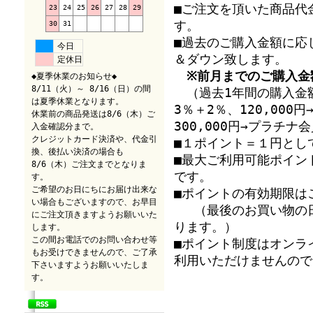
■ご注文を頂いた商品代
23
24
25
26
27
28
29
す。
30
31
■過去のご購入金額に応
今日
＆ダウン致します。
定休日
※前月までのご購入金
◆夏季休業のお知らせ◆
8/11（火）～ 8/16（日）の間
（過去1年間の購入金額
は夏季休業となります。
3％＋2％、120,00
休業前の商品発送は8/6（木）ご
300,000円→プラチ
入金確認分まで。
クレジットカード決済や、代金引
■１ポイント＝１円とし
換、後払い決済の場合も
■最大ご利用可能ポイン
8/6（木）ご注文までとなりま
です。
す。
ご希望のお日にちにお届け出来な
■ポイントの有効期限は
い場合もございますので、お早目
（最後のお買い物の日
にご注文頂きますようお願いいた
ります。）
します。
この間お電話でのお問い合わせ等
■ポイント制度はオンラ
もお受けできませんので、ご了承
利用いただけませんので
下さいますようお願いいたしま
す。