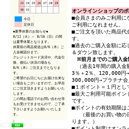
23
24
25
26
27
28
29
30
31
オンラインショップのポ
■会員さまのみご利用に
今日
ご利用になれません。
定休日
■ご注文を頂いた商品代
◆夏季休業のお知らせ◆
8/11（火）～ 8/16（日）の間
す。
は夏季休業となります。
■過去のご購入金額に応
休業前の商品発送は8/6（木）ご
＆ダウン致します。
入金確認分まで。
クレジットカード決済や、代金引
※前月までのご購入金
換、後払い決済の場合も
（過去1年間の購入金額
8/6（木）ご注文までとなりま
3％＋2％、120,00
す。
ご希望のお日にちにお届け出来な
300,000円→プラチ
い場合もございますので、お早目
■１ポイント＝１円とし
にご注文頂きますようお願いいた
■最大ご利用可能ポイン
します。
この間お電話でのお問い合わせ等
です。
もお受けできませんので、ご了承
■ポイントの有効期限は
下さいますようお願いいたしま
（最後のお買い物の日
す。
ります。）
■ポイント制度はオンラ