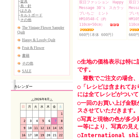
双日ファッション Happy
双日フ
Message 30's スカラッ
Mes
プいちご ミント
プい
HM10548-C（約
HM10
110cm×50cm）
110c
660円(本体 600円)
660
○生地の価格表示は特に
です。
複数でご注文の場合、
○「レシピは含まれてお
カレンダー
には全てレシピがついて
＜
2026年8月
＞
○一回のお買い上げ金額
日
月
火
水
木
金
土
スさせていただきます。
1
○写真と現物の色が多少
2
3
4
5
6
7
8
ー等により、写真の見え
9
10
11
12
13
14
15
○International shi
16
17
18
19
20
21
22