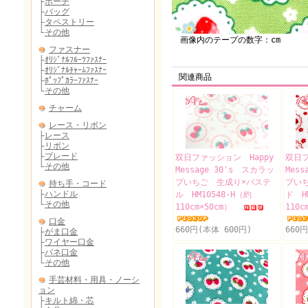
画像内のテープの数字：cm
関連商品
双日ファッション Happy
双日フ
Message 30's スカラッ
Mes
プいちご 生成り×パステ
プい
ル HM10548-H（約
ド H
110cm×50cm）
110c
660円(本体 600円)
660