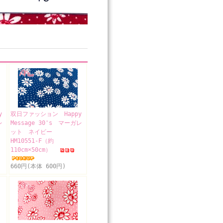
y
双日ファッション Happy
レ
Message 30's マーガレ
ット ネイビー
HM10551-F（約
110cm×50cm）
660円(本体 600円)