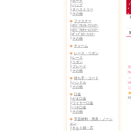
画
双
M
H
1
6