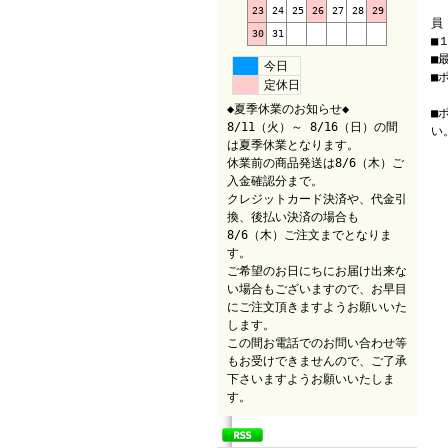
（
23
24
25
26
27
28
29
員
30
31
■
■
今日
■
定休日
（
◆夏季休業のお知らせ◆
■
8/11（火）～ 8/16（日）の間
い
は夏季休業となります。
休業前の商品発送は8/6（木）ご
入金確認分まで。
クレジットカード決済や、代金引
換、後払い決済の場合も
8/6（木）ご注文までとなりま
す。
ご希望のお日にちにお届け出来な
い場合もございますので、お早目
にご注文頂きますようお願いいた
します。
この間お電話でのお問い合わせ等
もお受けできませんので、ご了承
下さいますようお願いいたしま
す。