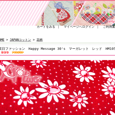
カートをみる
｜
マイページへログイン
｜
ご利用
OME
>
JAPANコットン
>
花柄
双日ファッション Happy Message 30's マーガレット レッド HM1055