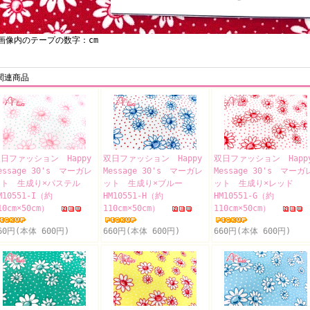
像内のテープの数字：cm
関連商品
日ファッション Happy
双日ファッション Happy
双日ファッション Happ
essage 30's マーガレ
Message 30's マーガレ
Message 30's マーガ
ット 生成り×パステル
ット 生成り×ブルー
ット 生成り×レッド
M10551-I（約
HM10551-H（約
HM10551-G（約
10cm×50cm）
110cm×50cm）
110cm×50cm）
60円(本体 600円)
660円(本体 600円)
660円(本体 600円)