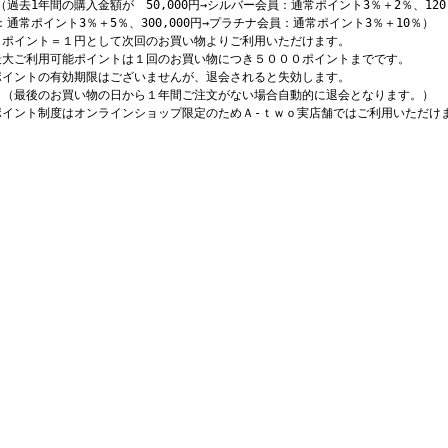
過去1年間の購入金額が 50,000円→シルバー会員：通常ポイント3％＋2％、120,
：通常ポイント3％＋5％、300,000円→プラチナ会員：通常ポイント3％＋10％）
１ポイント＝１円として次回のお買い物よりご利用いただけます。
最大ご利用可能ポイントは１回のお買い物につき５０００ポイントまでです。
ポイントの有効期限はございませんが、退会されると失効します。
最後のお買い物の日から１年間ご注文がない場合自動的に退会となります。）
ポイント制度はオンラインショップ限定のためＡ-ｔｗｏ実店舗ではご利用いただけ
。