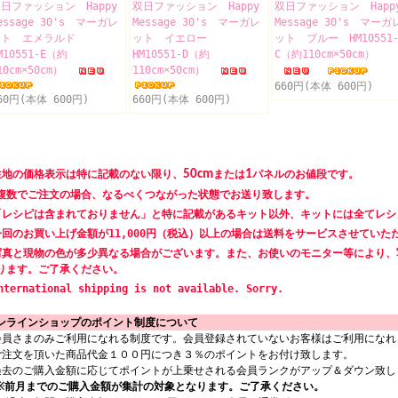
日ファッション Happy
双日ファッション Happy
双日ファッション Happ
essage 30's マーガレ
Message 30's マーガレ
Message 30's マーガ
ット エメラルド
ット イエロー
ット ブルー HM10551
M10551-E（約
HM10551-D（約
C（約110cm×50cm）
10cm×50cm）
110cm×50cm）
660円(本体 600円)
60円(本体 600円)
660円(本体 600円)
生地の価格表示は特に記載のない限り、
50cm
または
1
パネルのお値段です。
数でご注文の場合、なるべくつながった状態でお送り致します。
「レシピは含まれておりません」と特に記載があるキット以外、キットには全てレシ
一回のお買い上げ金額が11,000円（税込）以上の場合は送料をサービスさせていた
写真と現物の色が多少異なる場合がございます。また、お使いのモニター等により、
ります。ご了承ください。
nternational shipping is not available. Sorry.
ンラインショップのポイント制度について
会員さまのみご利用になれる制度です。会員登録されていないお客様はご利用になれ
ご注文を頂いた商品代金１００円につき３％のポイントをお付け致します。
過去のご購入金額に応じてポイントが上乗せされる会員ランクがアップ＆ダウン致し
※前月までのご購入金額が集計の対象となります。ご了承ください。