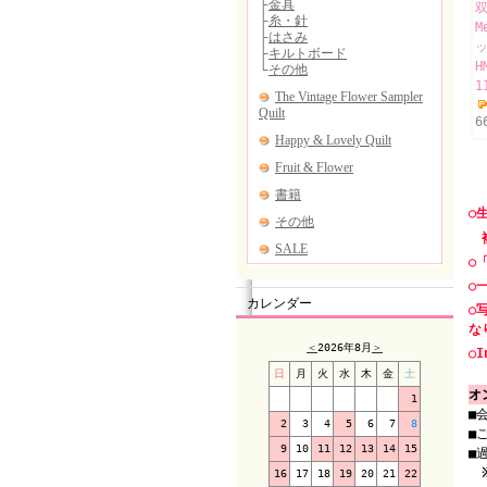
双
M
H
1
6
○
複
○
○
カレンダー
○
な
＜
2026年8月
＞
○I
日
月
火
水
木
金
土
オ
1
■
2
3
4
5
6
7
8
■
9
10
11
12
13
14
15
■
16
17
18
19
20
21
22