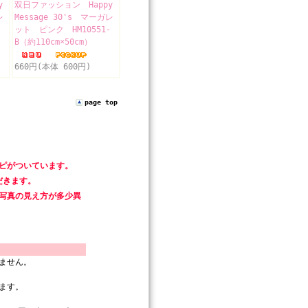
y
双日ファッション Happy
レ
Message 30's マーガレ
-
ット ピンク HM10551-
B（約110cm×50cm）
660円(本体 600円)
page top
ピがついています。
だきます。
写真の見え方が多少異
ません。
ます。