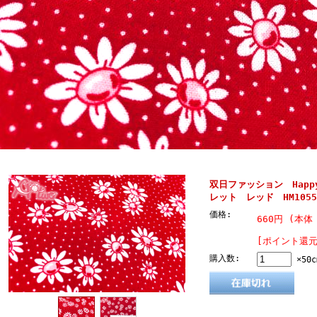
双日ファッション Happy 
レット レッド HM10551
価格:
660円 (本体 
[ポイント還元
購入数:
×50c