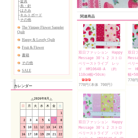
関連商品
双日ファッション Happy
双日フ
Message 30's 2 ストロ
Mess
ベリーストライプ レッ
ベリ
ド HM10648-A （約
ー HM
110cm幅×50cm）
幅×5
770
770円(本体 700円)
カレンダー
＜
2026年8月
＞
日
月
火
水
木
金
土
1
2
3
4
5
6
7
8
双日ファッション Happy
9
10
11
12
13
14
15
Message 30's 2 ストロ
ベリーストライプ パステ
16
17
18
19
20
21
22