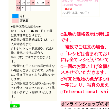
ルピンク HM10648-F（約
23
24
25
26
27
28
29
110cm幅×50cm）
30
31
770円(本体 700円)
今日
定休日
◆夏季休業のお知らせ◆
8/11（火）～ 8/16（日）の間
○生地の価格表示は特に
は夏季休業となります。
です。
休業前の商品発送は8/6（木）ご
入金確認分まで。
複数でご注文の場合、
クレジットカード決済や、代金引
換、後払い決済の場合も
○「レシピは含まれてお
8/6（木）ご注文までとなりま
には全てレシピがついて
す。
○一回のお買い上げ金額
ご希望のお日にちにお届け出来な
い場合もございますので、お早目
スさせていただきます。
にご注文頂きますようお願いいた
○写真と現物の色が多少
します。
この間お電話でのお問い合わせ等
ー等により、写真の見え
もお受けできませんので、ご了承
○International shi
下さいますようお願いいたしま
す。
オンラインショップのポ