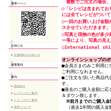
複数でご注文の場合、
携帯ページ
○「レシピは含まれてお
には全てレシピがついて
○一回のお買い上げ金額
スさせていただきます。
○写真と現物の色が多少
ー等により、写真の見え
お知らせ
○International shi
店舗移転のお知らせ
オンラインショップのポ
催事案内
■会員さまのみご利用に
ご利用になれません。
案内
■ご注文を頂いた商品代
す。
講師紹介
■過去のご購入金額に応
レッスンのご案内
＆ダウン致します。
ショップのご案内
※前月までのご購入金
（過去1年間の購入金額
送料について