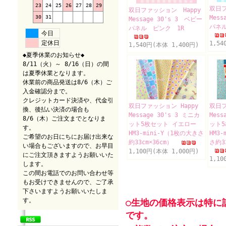
23
24
25
26
27
28
29
双日フ
双日ファッション Happy
30
31
Mess
Message 30's 3 ベビー
パネル
パネル ピンク 1R
今日
定休日
1,54
1,540円(本体 1,400円)
◆夏季休業のお知らせ◆
8/11（火）～ 8/16（日）の間
は夏季休業となります。
休業前の商品発送は8/6（木）ご
入金確認分まで。
クレジットカード決済や、代金引
双日ファッション Happy
双日フ
換、後払い決済の場合も
Message 30's 3 ミニカ
Mess
8/6（木）ご注文までとなりま
ット5枚セット イエロー
ット
す。
HM3-mini-Y（1枚の大きさ
HM3
ご希望のお日にちにお届け出来な
約33cm×36cm）
さ約33
い場合もございますので、お早目
1,100円(本体 1,000円)
にご注文頂きますようお願いいた
1,10
します。
この間お電話でのお問い合わせ等
もお受けできませんので、ご了承
下さいますようお願いいたしま
す。
○生地の価格表示は特に
です。