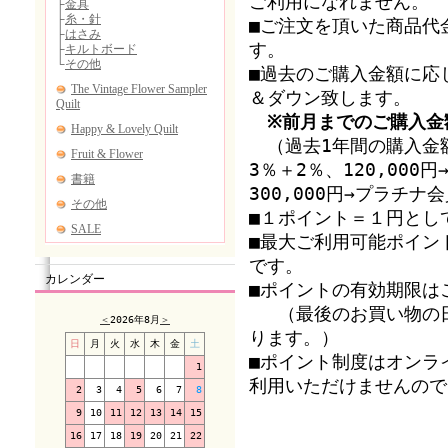
ご利用になれません。
■ご注文を頂いた商品代
す。
■過去のご購入金額に応
＆ダウン致します。
※前月までのご購入金
（過去1年間の購入金額
3％＋2％、120,00
300,000円→プラチ
■１ポイント＝１円とし
■最大ご利用可能ポイン
です。
カレンダー
■ポイントの有効期限は
（最後のお買い物の日
＜
2026年8月
＞
ります。）
日
月
火
水
木
金
土
■ポイント制度はオンラ
1
利用いただけませんので
2
3
4
5
6
7
8
9
10
11
12
13
14
15
16
17
18
19
20
21
22