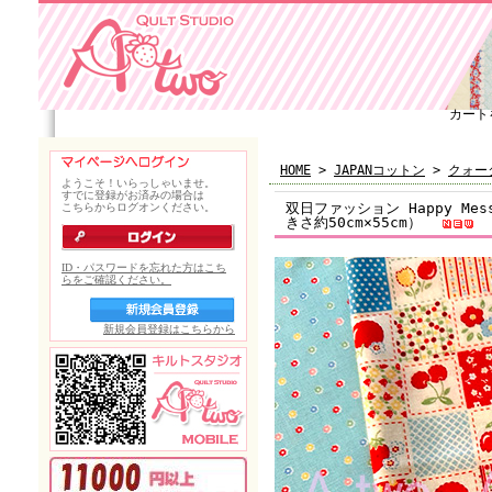
カート
HOME
>
JAPANコットン
>
クォー
双日ファッション Happy Mes
きさ約50cm×55cm）