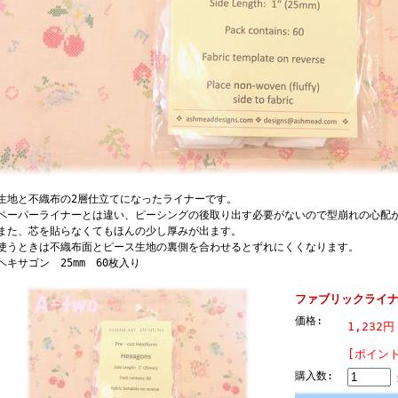
地と不織布の2層仕立てになったライナーです。
ーパーライナーとは違い、ピーシングの後取り出す必要がないので型崩れの心配
た、芯を貼らなくてもほんの少し厚みが出ます。
うときは不織布面とピース生地の裏側を合わせるとずれにくくなります。
キサゴン 25mm 60枚入り
ファブリックライナ
価格:
1,232円
[ポイン
購入数: