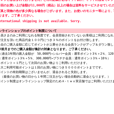
一回のお買い上げ金額が11,000円（税込）以上の場合は送料をサービスさせていた
写真と現物の色が多少異なる場合がございます。また、お使いのモニター等により、
ります。ご了承ください。
nternational shipping is not available. Sorry.
ンラインショップのポイント制度について
会員さまのみご利用になれる制度です。会員登録されていないお客様はご利用になれ
ご注文を頂いた商品代金１００円につき３％のポイントをお付け致します。
過去のご購入金額に応じてポイントが上乗せされる会員ランクがアップ＆ダウン致し
※前月までのご購入金額が集計の対象となります。ご了承ください。
過去1年間の購入金額が 50,000円→シルバー会員：通常ポイント3％＋2％、120,
：通常ポイント3％＋5％、300,000円→プラチナ会員：通常ポイント3％＋10％）
１ポイント＝１円として次回のお買い物よりご利用いただけます。
最大ご利用可能ポイントは１回のお買い物につき５０００ポイントまでです。
ポイントの有効期限はございませんが、退会されると失効します。
最後のお買い物の日から１年間ご注文がない場合自動的に退会となります。）
ポイント制度はオンラインショップ限定のためＡ-ｔｗｏ実店舗ではご利用いただけ
。