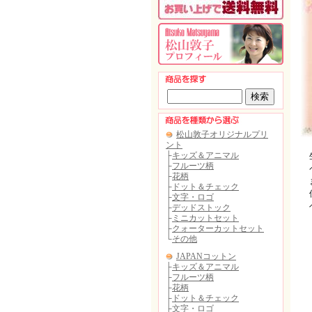
生
ペ
ま
使
ヘ