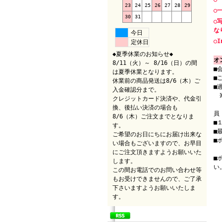
23
24
25
26
27
28
29
○
30
31
○
な
今日
○I
定休日
◆夏季休業のお知らせ◆
オ
8/11（火）～ 8/16（日）の間
■
は夏季休業となります。
■
休業前の商品発送は8/6（木）ご
■
入金確認分まで。
クレジットカード決済や、代金引
（
換、後払い決済の場合も
員
8/6（木）ご注文までとなりま
■
す。
■
ご希望のお日にちにお届け出来な
■
い場合もございますので、お早目
（
にご注文頂きますようお願いいた
■
します。
い
この間お電話でのお問い合わせ等
もお受けできませんので、ご了承
下さいますようお願いいたしま
す。