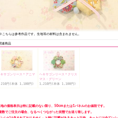
こちらは参考作品です。生地等の材料は含まれません。
関連商品
ヘキサゴンリース＊アニマ
ヘキサゴンリース＊クリス
ル
マス・グリーン
,210円(本体 1,100円)
1,210円(本体 1,100円)
生地の価格表示は特に記載のない限り、
50cm
または
1
パネルのお値段です。
数でご注文の場合、なるべくつながった状態でお送り致します。
「レシピは含まれておりません」と特に記載があるキット以外、キットには全てレシ