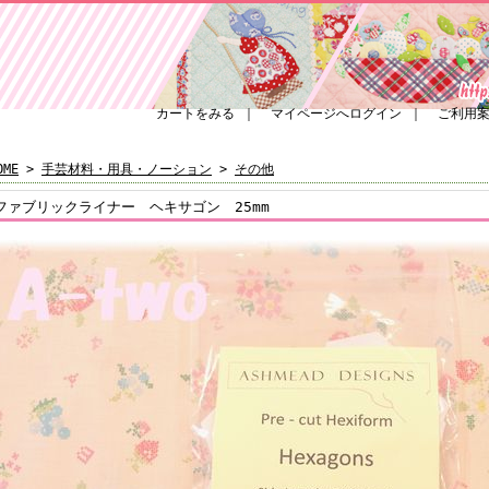
カートをみる
｜
マイページへログイン
｜
ご利用
OME
>
手芸材料・用具・ノーション
>
その他
ファブリックライナー ヘキサゴン 25mm