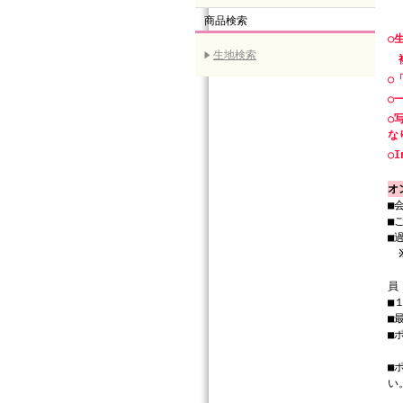
商品検索
○
生地検索
複
○
○
○
な
○I
オ
■
■
■
（
員
■
■
■
（
■
い