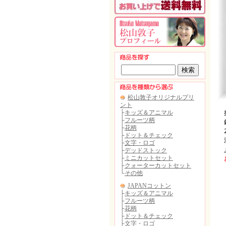
抗
銀
2
洗
お