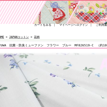
カートをみる
｜
マイページへログイン
｜
ご利用
OME
>
JAPANコットン
>
花柄
YUWA 抗菌・防臭ミューファン フラワー ブルー MF826519-C （約106