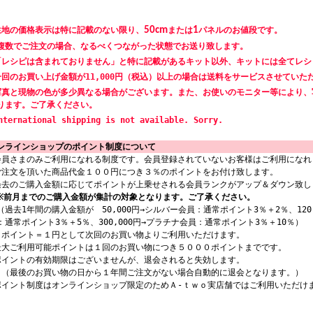
生地の価格表示は特に記載のない限り、
50cm
または
1
パネルのお値段です。
数でご注文の場合、なるべくつながった状態でお送り致します。
「レシピは含まれておりません」と特に記載があるキット以外、キットには全てレシ
一回のお買い上げ金額が11,000円（税込）以上の場合は送料をサービスさせていた
写真と現物の色が多少異なる場合がございます。また、お使いのモニター等により、
ります。ご了承ください。
nternational shipping is not available. Sorry.
ンラインショップのポイント制度について
会員さまのみご利用になれる制度です。会員登録されていないお客様はご利用になれ
ご注文を頂いた商品代金１００円につき３％のポイントをお付け致します。
過去のご購入金額に応じてポイントが上乗せされる会員ランクがアップ＆ダウン致し
※前月までのご購入金額が集計の対象となります。ご了承ください。
過去1年間の購入金額が 50,000円→シルバー会員：通常ポイント3％＋2％、120,
：通常ポイント3％＋5％、300,000円→プラチナ会員：通常ポイント3％＋10％）
１ポイント＝１円として次回のお買い物よりご利用いただけます。
最大ご利用可能ポイントは１回のお買い物につき５０００ポイントまでです。
ポイントの有効期限はございませんが、退会されると失効します。
最後のお買い物の日から１年間ご注文がない場合自動的に退会となります。）
ポイント制度はオンラインショップ限定のためＡ-ｔｗｏ実店舗ではご利用いただけ
。