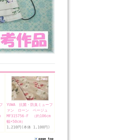
フ
YUWA 抗菌・防臭ミューフ
ァン ローン ベージュ
m
MF315756-F （約106cm
幅×50cm）
1,210円(本体 1,100円)
page top