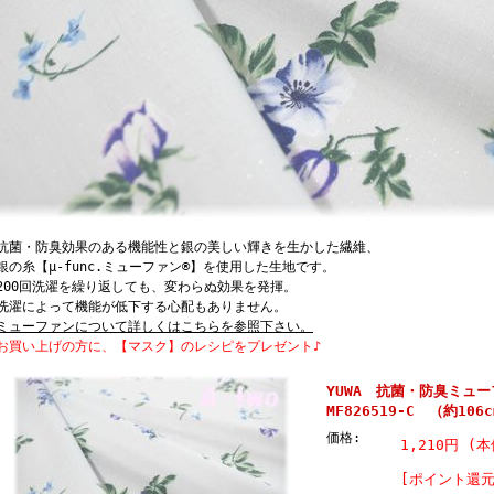
菌・防臭効果のある機能性と銀の美しい輝きを生かした繊維、
の糸【μ-func.ミューファン®】を使用した生地です。
00回洗濯を繰り返しても、変わらぬ効果を発揮。
濯によって機能が低下する心配もありません。
ミューファンについて詳しくはこちらを参照下さい。
買い上げの方に、【マスク】のレシピをプレゼント♪
YUWA 抗菌・防臭ミ
MF826519-C （約106
価格:
1,210円 (本
[ポイント還元