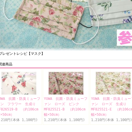
レゼントレシピ【マスク】
関連商品
UWA 抗菌・防臭ミューフ
YUWA 抗菌・防臭ミューフ
YUWA 抗菌・防臭ミュー
ァン フラワー 生成り
ァン ローズ ピンク
ァン ローズ 生成り
F826519-B （約106cm
MF825521-B （約106cm
MF825521-E （約106c
×50cm）
幅×50cm）
幅×50cm）
,210円(本体 1,100円)
1,210円(本体 1,100円)
1,210円(本体 1,100円)