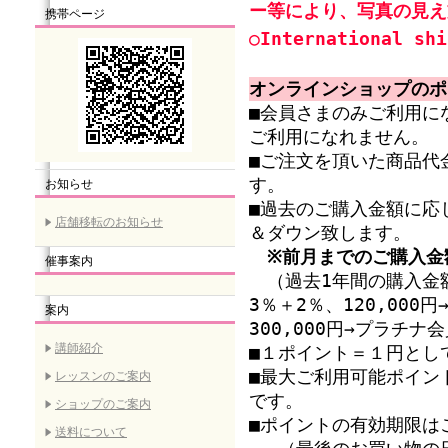
ー等により、写真の見え
携帯ページ
○International shi
オンラインショップのポ
■会員さまのみご利用に
ご利用になれません。
■ご注文を頂いた商品代
す。
お知らせ
■過去のご購入金額に応
店舗移転のお知らせ
＆ダウン致します。
※前月までのご購入金
催事案内
（過去1年間の購入金額
3％＋2％、120,00
案内
300,000円→プラチ
講師紹介
■１ポイント＝１円とし
■最大ご利用可能ポイン
レッスンのご案内
です。
ショップのご案内
■ポイントの有効期限は
送料について