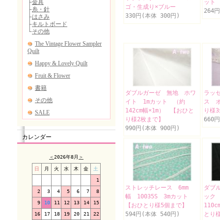
ット
ゴ・生成り×ブルー
264
330円(本体 300円)
ダブルガーゼ 無地 ホワ
ラッ
イト 1mカット （約
ス 
142cm幅×1m） 【おひと
り様
り様2枚まで】
660
990円(本体 900円)
カレンダー
＜
2026年8月
＞
日
月
火
水
木
金
土
1
ストレッチレース 6mm
ダブ
2
3
4
5
6
7
8
幅 10035S 3mカット
ック 
9
10
11
12
13
14
15
【おひとり様5個まで】
110
594円(本体 540円)
とり様
16
17
18
19
20
21
22