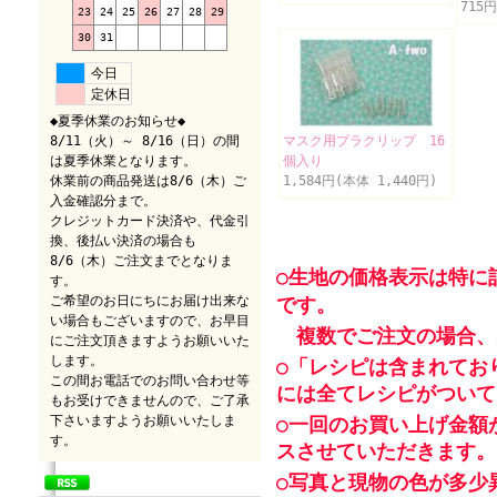
715
23
24
25
26
27
28
29
30
31
今日
定休日
◆夏季休業のお知らせ◆
8/11（火）～ 8/16（日）の間
マスク用プラクリップ 16
は夏季休業となります。
個入り
休業前の商品発送は8/6（木）ご
1,584円(本体 1,440円)
入金確認分まで。
クレジットカード決済や、代金引
換、後払い決済の場合も
8/6（木）ご注文までとなりま
○生地の価格表示は特に
す。
ご希望のお日にちにお届け出来な
です。
い場合もございますので、お早目
複数でご注文の場合、
にご注文頂きますようお願いいた
します。
○「レシピは含まれてお
この間お電話でのお問い合わせ等
には全てレシピがついて
もお受けできませんので、ご了承
下さいますようお願いいたしま
○一回のお買い上げ金額
す。
スさせていただきます。
○写真と現物の色が多少