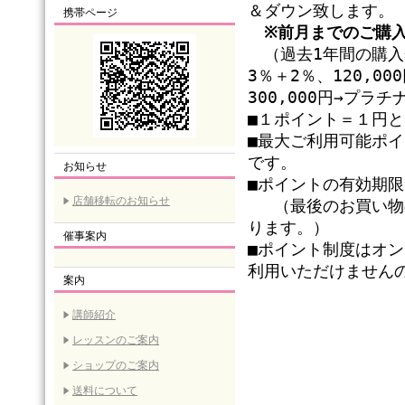
＆ダウン致します。
携帯ページ
※前月までのご購
（過去1年間の購入金
3％＋2％、120,0
300,000円→プラ
■１ポイント＝１円
■最大ご利用可能ポ
です。
お知らせ
■ポイントの有効期
店舗移転のお知らせ
（最後のお買い物の
ります。）
催事案内
■ポイント制度はオ
利用いただけません
案内
講師紹介
レッスンのご案内
ショップのご案内
送料について