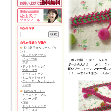
リボンの幅 ： 約１．５ｃｍ
ボールの大きさ ： 約１．２ｃ
固いプラスチック芯のやや重み
４８ｃｍで８×２個のボールが