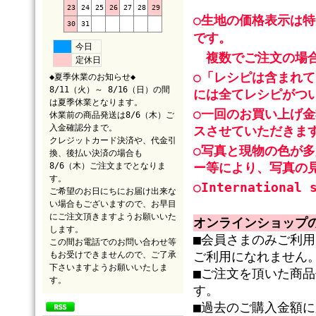
23
24
25
26
27
28
29
○生地の価格表示は
30
31
です。
今日
複数でご注文の場合
定休日
○「レシピは含まれ
◆夏季休業のお知らせ◆
8/11（火）～ 8/16（日）の間
には全てレシピがつ
は夏季休業となります。
○一回のお買い上げ金
休業前の商品発送は8/6（木）ご
入金確認分まで。
スさせていただきま
クレジットカード決済や、代金引
○写真と現物の色が
換、後払い決済の場合も
ー等により、写真の
8/6（木）ご注文までとなりま
す。
○International 
ご希望のお日にちにお届け出来な
い場合もございますので、お早目
にご注文頂きますようお願いいた
オンラインショップ
します。
■会員さまのみご利
この間お電話でのお問い合わせ等
もお受けできませんので、ご了承
ご利用になれません
下さいますようお願いいたしま
■ご注文を頂いた商
す。
す。
■過去のご購入金額