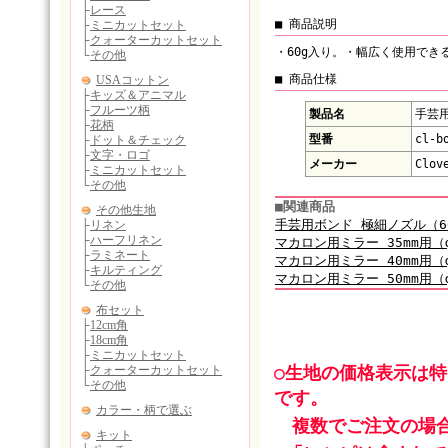
■ 商品説明
・60g入り。・幅広く使用でき
■ 商品仕様
製品名
手芸用
型番
cl-b
メーカー
Clov
■関連商品
手芸用ボンド 極細ノズル（6
マカロン用ミラー 35mm用（
マカロン用ミラー 40mm用（
マカロン用ミラー 50mm用（
○生地の価格表示は
です。
複数でご注文の場合