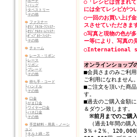
○「レシピは含まれ
には全てレシピがつ
○一回のお買い上げ金
スさせていただきま
○写真と現物の色が
ー等により、写真の
○International 
オンラインショップ
■会員さまのみご利
ご利用になれません
■ご注文を頂いた商
す。
■過去のご購入金額
＆ダウン致します。
※前月までのご購
（過去1年間の購入金
3％＋2％、120,0