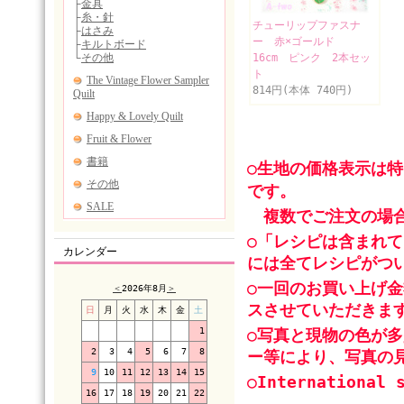
チューリップファスナ
ー 赤×ゴールド
16cm ピンク 2本セッ
ト
814円(本体 740円)
○生地の価格表示は
です。
複数でご注文の場合
○「レシピは含まれ
カレンダー
には全てレシピがつ
○一回のお買い上げ金
＜
2026年8月
＞
スさせていただきま
日
月
火
水
木
金
土
1
○写真と現物の色が
2
3
4
5
6
7
8
ー等により、写真の
9
10
11
12
13
14
15
○International 
16
17
18
19
20
21
22