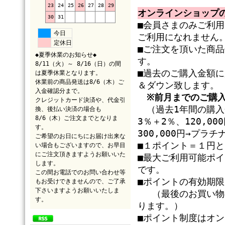
23
24
25
26
27
28
29
オンラインショップ
30
31
■会員さまのみご利
今日
ご利用になれません
定休日
■ご注文を頂いた商
◆夏季休業のお知らせ◆
す。
8/11（火）～ 8/16（日）の間
■過去のご購入金額
は夏季休業となります。
休業前の商品発送は8/6（木）ご
＆ダウン致します。
入金確認分まで。
※前月までのご購
クレジットカード決済や、代金引
（過去1年間の購入金
換、後払い決済の場合も
8/6（木）ご注文までとなりま
3％＋2％、120,0
す。
300,000円→プラ
ご希望のお日にちにお届け出来な
■１ポイント＝１円
い場合もございますので、お早目
にご注文頂きますようお願いいた
■最大ご利用可能ポ
します。
です。
この間お電話でのお問い合わせ等
■ポイントの有効期
もお受けできませんので、ご了承
下さいますようお願いいたしま
（最後のお買い物の
す。
ります。）
■ポイント制度はオ