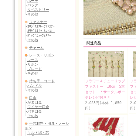
関連商品
フラワー＆チューリップ
フ
ファスナー 10cm 5本
フ
セット ＊サークルポー
セ
チレシピ付き＊
レ
2,035円(本体 1,850
2,
円)
円)