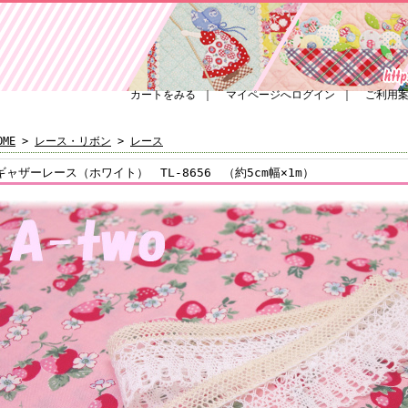
カートをみる
｜
マイページへログイン
｜
ご利用
OME
>
レース・リボン
>
レース
ギャザーレース（ホワイト） TL-8656 （約5cm幅×1m）