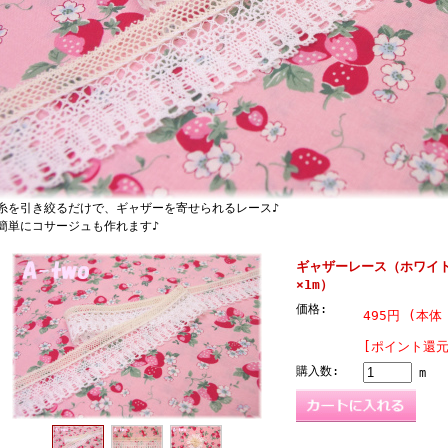
を引き絞るだけで、ギャザーを寄せられるレース♪
単にコサージュも作れます♪
ギャザーレース（ホワイト）
×1m）
価格:
495円 (本体 
[ポイント還元
購入数:
m