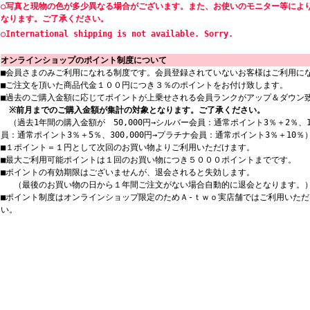
○写真と現物の色が多少異なる場合がございます。また、お使いのモニター等によ
なります。ご了承ください。
○International shipping is not available. Sorry.
オンラインショップのポイント制度について
■会員さまのみご利用になれる制度です。会員登録されていないお客様はご利用に
■ご注文を頂いた商品代金１００円につき３％のポイントをお付け致します。
■過去のご購入金額に応じてポイントが上乗せされる会員ランクがアップ＆ダウン
※前月までのご購入金額が集計の対象となります。ご了承ください。
（過去1年間の購入金額が 50,000円→シルバー会員：通常ポイント3％＋2％、12
員：通常ポイント3％＋5％、300,000円→プラチナ会員：通常ポイント3％＋10％
■１ポイント＝１円として次回のお買い物よりご利用いただけます。
■最大ご利用可能ポイントは１回のお買い物につき５０００ポイントまでです。
■ポイントの有効期限はございませんが、退会されると失効します。
（最後のお買い物の日から１年間ご注文がない場合自動的に退会となります。
■ポイント制度はオンラインショップ限定のためＡ-ｔｗｏ実店舗ではご利用いた
い。