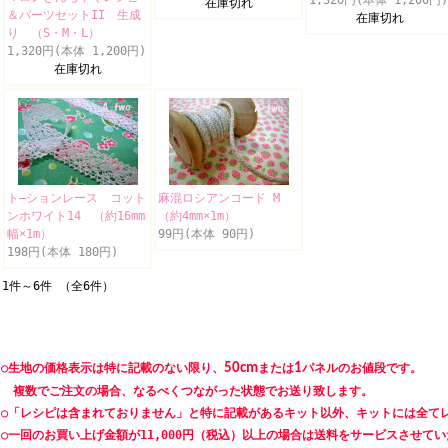
1,320円(本体 1,200円)
在庫切れ
＆パーツセットII 生成
在庫切れ
り （S・M・L）
1,320円(本体 1,200円)
在庫切れ
ト―ションレース コット
麻混ロシアンコード M
ンホワイト14 （約16mm
（約4mm×1m）
幅×1m）
99円(本体 90円)
198円(本体 180円)
1件～6件 （全6件）
○生地の価格表示は特に記載のない限り、
50cm
または
1
パネルのお値段です。
複数でご注文の場合、なるべくつながった状態でお送り致します。
○「レシピは含まれておりません」と特に記載があるキット以外、キットには全て
○一回のお買い上げ金額が11,000円（税込）以上の場合は送料をサービスさせて