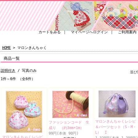
カートをみる
｜
マイページへログイン
｜
ご利用案内
HOME
> マロンきんちゃく
商品一覧
説明付き
/ 写真のみ
並
1件～6件 （全6件）
マロンきんちゃくレシピ
ファッションコード 生
＆パーツセット（S・M・
成り （約3mm×1m）
L） I
99円(本体 90円)
マロンきんちゃくレシピ