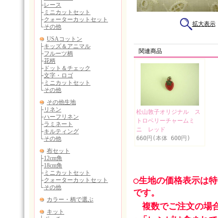
拡大表示
関連商品
松山敦子オリジナル ス
トロベリーチャームミ
ニ レッド
660円(本体 600円)
○生地の価格表示は
です。
複数でご注文の場合