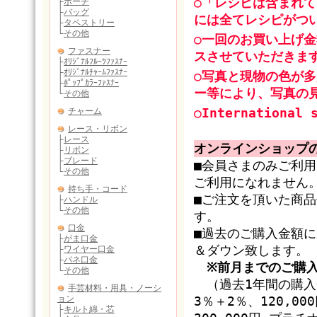
○「レシピは含まれ
には全てレシピがつ
○一回のお買い上げ金
スさせていただきま
○写真と現物の色が
ー等により、写真の
○International 
オンラインショップ
■会員さまのみご利
ご利用になれません
■ご注文を頂いた商
す。
■過去のご購入金額
＆ダウン致します。
※前月までのご購
（過去1年間の購入金
3％＋2％、120,0