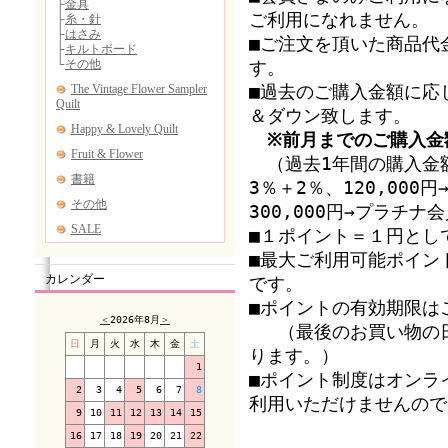
ご利用になれません。
■ご注文を頂いた商品代
す。
■過去のご購入金額に応
＆ダウン致します。
※前月までのご購入金
（過去1年間の購入金額
3％＋2％、120,00
300,000円→プラチ
■１ポイント＝１円とし
■最大ご利用可能ポイン
カレンダー
です。
■ポイントの有効期限は
＜
2026年8月
＞
（最後のお買い物の日
日
月
火
水
木
金
土
ります。）
1
■ポイント制度はオンラ
2
3
4
5
6
7
8
利用いただけませんので
9
10
11
12
13
14
15
16
17
18
19
20
21
22