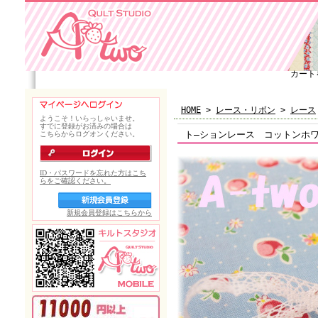
カート
HOME
>
レース・リボン
>
レース
ト―ションレース コットンホワイ