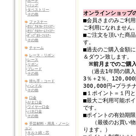
オンラインショップ
■会員さまのみご利
ご利用になれません
■ご注文を頂いた商
す。
■過去のご購入金額
＆ダウン致します。
※前月までのご購
（過去1年間の購入金
3％＋2％、120,0
300,000円→プラ
■１ポイント＝１円
■最大ご利用可能ポ
です。
■ポイントの有効期
（最後のお買い物の
ります。）