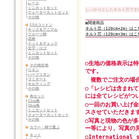
しっかりとしたキルト芯です
■関連商品
キルト芯（120cm×2m）はこ
キルト芯（120cm×3m）はこ
○生地の価格表示は
です。
複数でご注文の場合
○「レシピは含まれ
には全てレシピがつ
○一回のお買い上げ金
スさせていただきま
○写真と現物の色が
ー等により、写真の
○International 