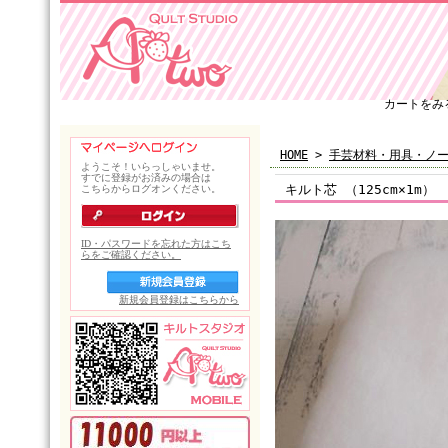
カートをみ
HOME
>
手芸材料・用具・ノ
キルト芯 （125cm×1m）