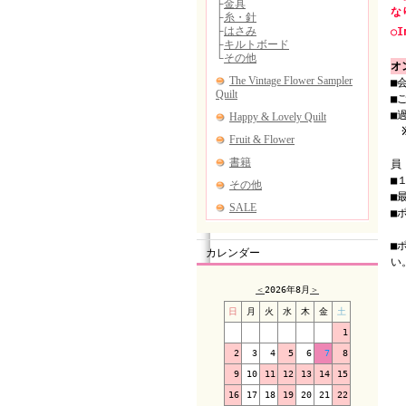
な
○I
オ
■
■
■
（
員
■
■
■
（
■
カレンダー
い
＜
2026年8月
＞
日
月
火
水
木
金
土
1
2
3
4
5
6
7
8
9
10
11
12
13
14
15
16
17
18
19
20
21
22