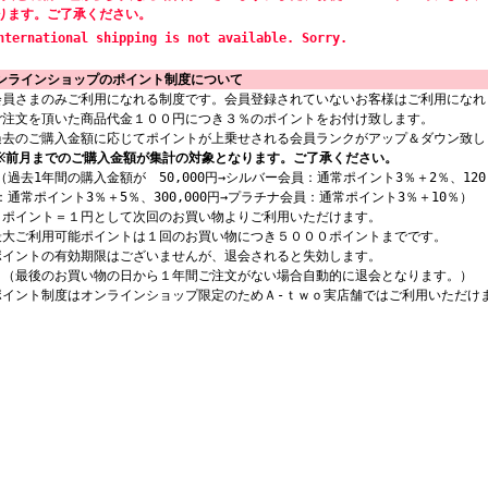
ります。ご了承ください。
nternational shipping is not available. Sorry.
ンラインショップのポイント制度について
会員さまのみご利用になれる制度です。会員登録されていないお客様はご利用になれ
ご注文を頂いた商品代金１００円につき３％のポイントをお付け致します。
過去のご購入金額に応じてポイントが上乗せされる会員ランクがアップ＆ダウン致し
※前月までのご購入金額が集計の対象となります。ご了承ください。
過去1年間の購入金額が 50,000円→シルバー会員：通常ポイント3％＋2％、120,
：通常ポイント3％＋5％、300,000円→プラチナ会員：通常ポイント3％＋10％）
１ポイント＝１円として次回のお買い物よりご利用いただけます。
最大ご利用可能ポイントは１回のお買い物につき５０００ポイントまでです。
ポイントの有効期限はございませんが、退会されると失効します。
最後のお買い物の日から１年間ご注文がない場合自動的に退会となります。）
ポイント制度はオンラインショップ限定のためＡ-ｔｗｏ実店舗ではご利用いただけ
。