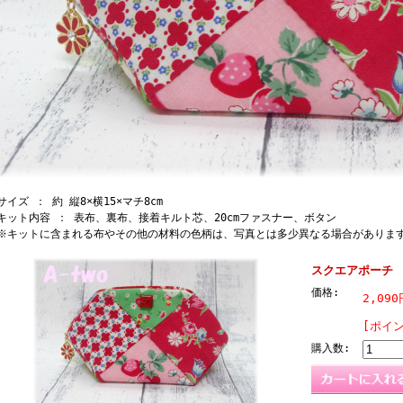
イズ ： 約 縦8×横15×マチ8cm
ット内容 ： 表布、裏布、接着キルト芯、20cmファスナー、ボタン
キットに含まれる布やその他の材料の色柄は、写真とは多少異なる場合がありま
スクエアポーチ
価格:
2,09
[ポイ
購入数: