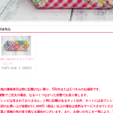
関連商品
eed Sackのスクエアポー
チ・ロング
,750円(本体 2,500円)
生地の価格表示は特に記載のない限り、
50cm
または
1
パネルのお値段です。
数でご注文の場合、なるべくつながった状態でお送り致します。
「レシピは含まれておりません」と特に記載があるキット以外、キットには全てレシ
一回のお買い上げ金額が11,000円（税込）以上の場合は送料をサービスさせていた
写真と現物の色が多少異なる場合がございます。また、お使いのモニター等により、