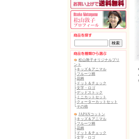
サ
キ
※