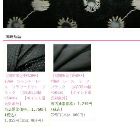
関連商品
【期間限定40%OFF】
【期間限定40%OFF】
YUWA ワッシャーレー
YUWA レース リーフ
ス フラワードット ブ
ブラック （約110cm幅
ラック （約105cm幅
×50cm） 【ポイント還
×50cm） 【ポイント還
元対象外】
元対象外】
当店通常価格: 1,210円
当店通常価格: 1,760円
(税込)
(税込)
725円(本体 660円)
1,055円(本体 960円)