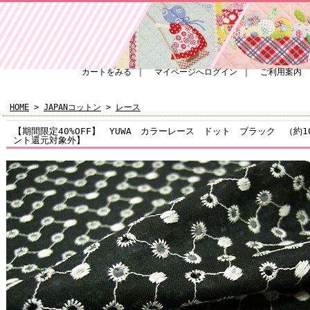
カートをみる
｜
マイページへログイン
｜
ご利用案内
HOME
>
JAPANコットン
>
レース
【期間限定40%OFF】 YUWA カラーレース ドット ブラック （約10
ント還元対象外】