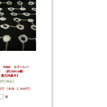
】 YUWA カラーレー
 （約100cm幅
ント還元対象外】
58円(税込)
75円 (本体 1,069円)
個