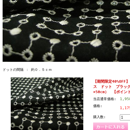
ドットの間隔 ： 約０．５ｃｍ
【期間限定40%OFF
ス ドット ブラック
×50cm） 【ポイ
1,9
当店通常価格:
価格:
1,1
購入数: