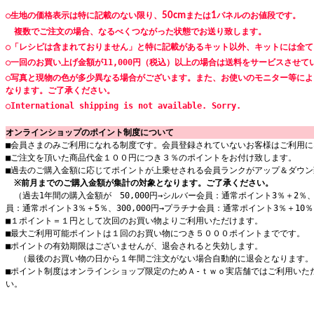
○生地の価格表示は特に記載のない限り、
50cm
または
1
パネルのお値段です。
複数でご注文の場合、なるべくつながった状態でお送り致します。
○「レシピは含まれておりません」と特に記載があるキット以外、キットには全
○一回のお買い上げ金額が11,000円（税込）以上の場合は送料をサービスさせて
○写真と現物の色が多少異なる場合がございます。また、お使いのモニター等に
なります。ご了承ください。
○International shipping is not available. Sorry.
オンラインショップのポイント制度について
■会員さまのみご利用になれる制度です。会員登録されていないお客様はご利用に
■ご注文を頂いた商品代金１００円につき３％のポイントをお付け致します。
■過去のご購入金額に応じてポイントが上乗せされる会員ランクがアップ＆ダウン
※前月までのご購入金額が集計の対象となります。ご了承ください。
（過去1年間の購入金額が 50,000円→シルバー会員：通常ポイント3％＋2％、1
員：通常ポイント3％＋5％、300,000円→プラチナ会員：通常ポイント3％＋10
■１ポイント＝１円として次回のお買い物よりご利用いただけます。
■最大ご利用可能ポイントは１回のお買い物につき５０００ポイントまでです。
■ポイントの有効期限はございませんが、退会されると失効します。
（最後のお買い物の日から１年間ご注文がない場合自動的に退会となります。
■ポイント制度はオンラインショップ限定のためＡ-ｔｗｏ実店舗ではご利用いた
い。