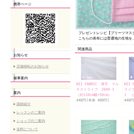
携帯ページ
プレゼントレシピ【プリーツマス
こちらの表布には普通地の生地を、
関連商品
お知らせ
店舗移転のお知らせ
催事案内
KEI FABRIC 薄手 マル
KEI
チストライプ 2049-3
ライプ
案内
（約110cm幅×50cm）
1 （
440円(本体 400円)
440
講師紹介
レッスンのご案内
ショップのご案内
送料について