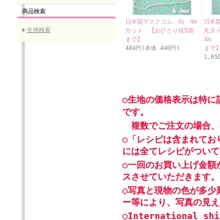
商品検索
日本製マスクゴム 白 4m
日本
生地検索
カット 【おひとり様5袋
丸タ
まで】
4m 
484円(本体 440円)
まで
1,65
○生地の価格表示は特に
です。
複数でご注文の場合、
○「レシピは含まれてお
には全てレシピがついて
○一回のお買い上げ金額
スさせていただきます。
○写真と現物の色が多少
ー等により、写真の見え
○International shi