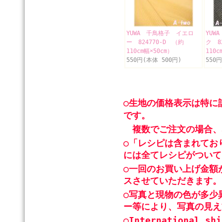
YUWA 千鳥格子 イエロ
YUW
ー 824770-D （約
ク 8
110cm幅×50cm）
110c
550円(本体 500円)
550
○生地の価格表示は特に
です。
複数でご注文の場合、
○「レシピは含まれてお
には全てレシピがついて
○一回のお買い上げ金額
スさせていただきます。
○写真と現物の色が多少
ー等により、写真の見え
○International shi