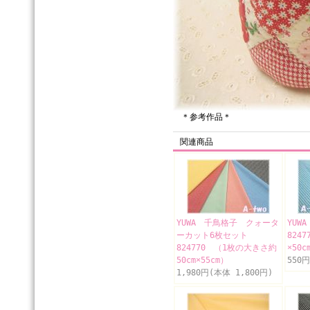
＊参考作品＊
関連商品
YUWA 千鳥格子 クォータ
YU
ーカット6枚セット
8247
824770 （1枚の大きさ約
×50c
50cm×55cm）
550
1,980円(本体 1,800円)