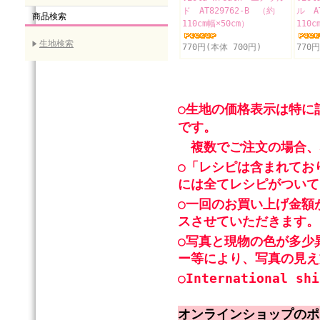
ド AT829762-B （約
ル A
商品検索
110cm幅×50cm）
110c
生地検索
770円(本体 700円)
770
○生地の価格表示は特に
です。
複数でご注文の場合、
○「レシピは含まれてお
には全てレシピがついて
○一回のお買い上げ金額
スさせていただきます。
○写真と現物の色が多少
ー等により、写真の見え
○International shi
オンラインショップのポ