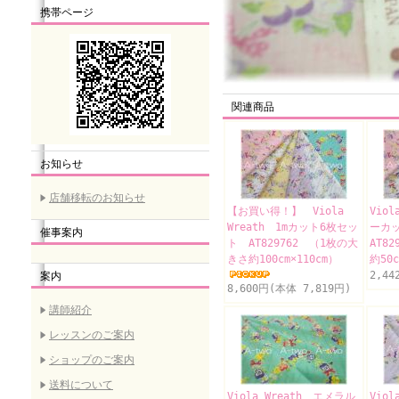
携帯ページ
関連商品
お知らせ
店舗移転のお知らせ
【お買い得！】 Viola
Vio
Wreath 1mカット6枚セッ
ーカ
催事案内
ト AT829762 （1枚の大
AT8
きさ約100cm×110cm）
約50
2,44
案内
8,600円(本体 7,819円)
講師紹介
レッスンのご案内
ショップのご案内
送料について
Viola Wreath エメラル
Viol