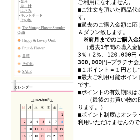
ご利用になれません。
■ご注文を頂いた商品代
す。
■過去のご購入金額に応
＆ダウン致します。
※前月までのご購入金
（過去1年間の購入金額
3％＋2％、120,00
300,000円→プラチ
■１ポイント＝１円とし
■最大ご利用可能ポイン
です。
カレンダー
■ポイントの有効期限は
（最後のお買い物の日
＜
2026年8月
＞
ります。）
日
月
火
水
木
金
土
■ポイント制度はオンラ
1
利用いただけませんので
2
3
4
5
6
7
8
9
10
11
12
13
14
15
16
17
18
19
20
21
22