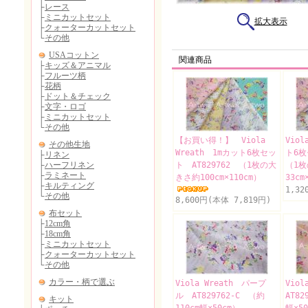
拡大表示
関連商品
【お買い得！】 Viola
Viol
Wreath 1mカット6枚セッ
ト6枚
ト AT829762 （1枚の大
（1
きさ約100cm×110cm）
33cm
1,32
8,600円(本体 7,819円)
Viola Wreath パープ
Vio
ル AT829762-C （約
AT82