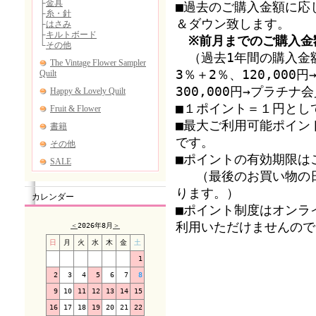
■過去のご購入金額に応
＆ダウン致します。
※前月までのご購入金
（過去1年間の購入金額
3％＋2％、120,00
300,000円→プラチ
■１ポイント＝１円とし
■最大ご利用可能ポイン
です。
■ポイントの有効期限は
（最後のお買い物の日
ります。）
カレンダー
■ポイント制度はオンラ
利用いただけませんので
＜
2026年8月
＞
日
月
火
水
木
金
土
1
2
3
4
5
6
7
8
9
10
11
12
13
14
15
16
17
18
19
20
21
22