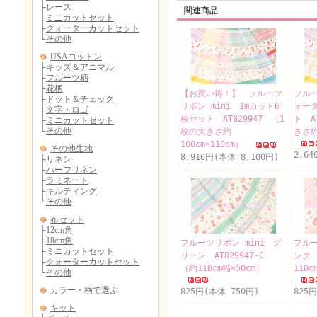
関連商品
【お買い得！】 フルーツ
フルー
リボン mini 1mカット6
ォー
枚セット AT829947 （1
ト A
枚の大きさ約
きさ約
100cm×110cm）
2,64
8,910円(本体 8,100円)
フルーツリボン mini グ
フルー
リーン AT829947-C
ンク 
（約110cm幅×50cm）
110c
825円(本体 750円)
825