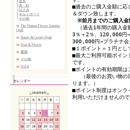
■過去のご購入金額に応
＆ダウン致します。
※前月までのご購入金
（過去1年間の購入金額
3％＋2％、120,00
300,000円→プラチ
■１ポイント＝１円とし
■最大ご利用可能ポイン
です。
■ポイントの有効期限は
（最後のお買い物の日
カレンダー
ります。）
■ポイント制度はオンラ
＜
2026年8月
＞
利用いただけませんので
日
月
火
水
木
金
土
1
2
3
4
5
6
7
8
9
10
11
12
13
14
15
16
17
18
19
20
21
22