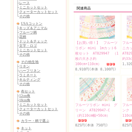
関連商品
【お買い得！】 フルーツ
フルー
リボン mini 1mカット6
ニカ
枚セット AT829947 （1
AT8
枚の大きさ約
約33
100cm×110cm）
1,32
8,910円(本体 8,100円)
フルーツリボン mini グ
フルー
リーン AT829947-C
ンク 
（約110cm幅×50cm）
110c
825円(本体 750円)
825