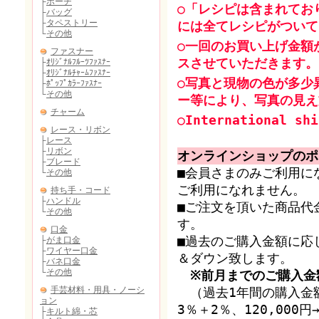
○「レシピは含まれてお
には全てレシピがついて
○一回のお買い上げ金額
スさせていただきます。
○写真と現物の色が多少
ー等により、写真の見え
○International shi
オンラインショップのポ
■会員さまのみご利用に
ご利用になれません。
■ご注文を頂いた商品代
す。
■過去のご購入金額に応
＆ダウン致します。
※前月までのご購入金
（過去1年間の購入金額
3％＋2％、120,00