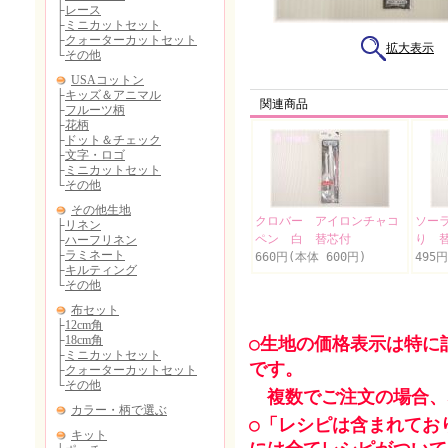
拡大表示
関連商品
クロバー アイロンチャコ
ソー
ペン 白 替芯付
り 
660円(本体 600円)
495
○生地の価格表示は特に
です。
複数でご注文の場合、
○「レシピは含まれてお