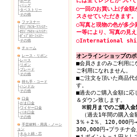
には全てレシピがついて
○一回のお買い上げ金額
スさせていただきます。
○写真と現物の色が多少
ー等により、写真の見え
○International shi
オンラインショップのポ
■会員さまのみご利用に
ご利用になれません。
■ご注文を頂いた商品代
す。
■過去のご購入金額に応
＆ダウン致します。
※前月までのご購入金
（過去1年間の購入金額
3％＋2％、120,00
300,000円→プラチ
■１ポイント＝１円とし