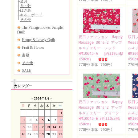
双日ファッション Happy
双日フ
Message 30's 2 アップ
Mess
ル＆チェリー レッド
ル＆
HM10645-A （約110cm幅
HM10
×50cm）
×50
770円(本体 700円)
770
カレンダー
＜
2026年8月
＞
双日ファッション Happy
双日フ
日
月
火
水
木
金
土
Message 30's 2 アップ
Mess
ル＆チェリー グリーン
ル＆
1
HM10645-E（約110cm幅
HM10
2
3
4
5
6
7
8
×50cm）
×50
9
10
11
12
13
14
15
770円(本体 700円)
770
16
17
18
19
20
21
22