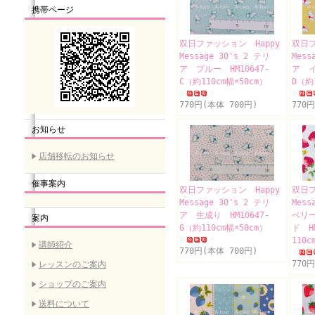
携帯ページ
双日ファッション Happy
双日フ
Message 30's 2 テリ
Mess
ア ブルー HM10647-
ア イ
C（約110cm幅×50cm）
D（約
770円(本体 700円)
770
お知らせ
店舗移転のお知らせ
催事案内
双日ファッション Happy
双日フ
Message 30's 2 テリ
Mess
ア 生成り HM10647-
ベリ
案内
G（約110cm幅×50cm）
ド H
110c
講師紹介
770円(本体 700円)
770
レッスンのご案内
ショップのご案内
送料について