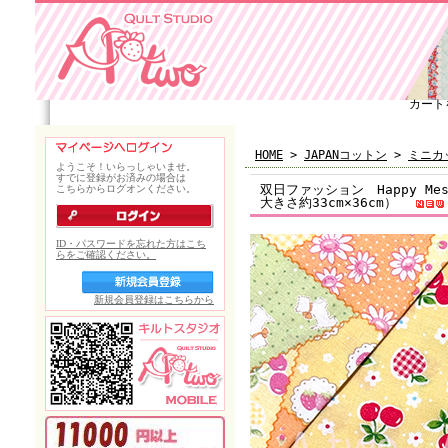
カート
HOME
>
JAPANコットン
>
ミニカ
双日ファッション Happy Mes
大きさ約33cm×36cm）