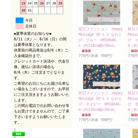
23
24
25
26
27
28
29
30
31
今日
定休日
双日ファッション Happy
双日フ
◆夏季休業のお知らせ◆
Message 30's 2 なわと
Mess
8/11（火）～ 8/16（日）の間
び ブルー HM10646-
び イ
は夏季休業となります。
C（約110cm幅×50cm）
D（約
休業前の商品発送は8/6（木）ご
入金確認分まで。
770円(本体 700円)
770
クレジットカード決済や、代金引
換、後払い決済の場合も
8/6（木）ご注文までとなりま
す。
ご希望のお日にちにお届け出来な
い場合もございますので、お早目
双日ファッション Happy
双日フ
にご注文頂きますようお願いいた
Message 30's 2 なわと
Mess
します。
び ネイビー HM10646-
び 生
この間お電話でのお問い合わせ等
G（約110cm幅×50cm）
H（約
もお受けできませんので、ご了承
下さいますようお願いいたしま
770円(本体 700円)
770
す。