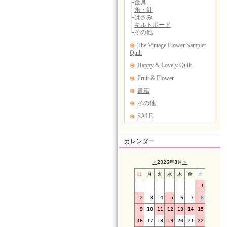
カレンダー
＜
2026年8月
＞
日
月
火
水
木
金
土
1
2
3
4
5
6
7
8
9
10
11
12
13
14
15
16
17
18
19
20
21
22