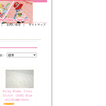
｜
お問い合せ
｜
サイトマップ
び順：
Riley Blake Cross
Stitch C6381 Blue
（約110cm幅×50cm）