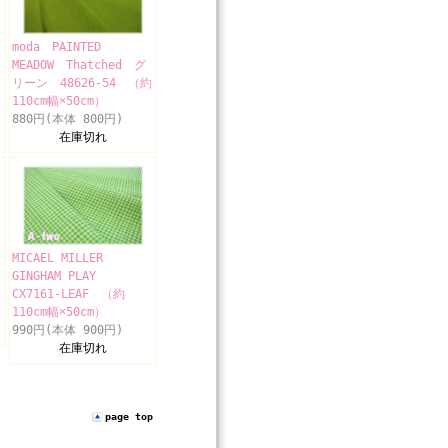
moda PAINTED
MEADOW Thatched グ
リーン 48626-54 （約
110cm幅×50cm）
880円(本体 800円)
在庫切れ
MICAEL MILLER
GINGHAM PLAY
CX7161-LEAF （約
110cm幅×50cm）
990円(本体 900円)
在庫切れ
page top