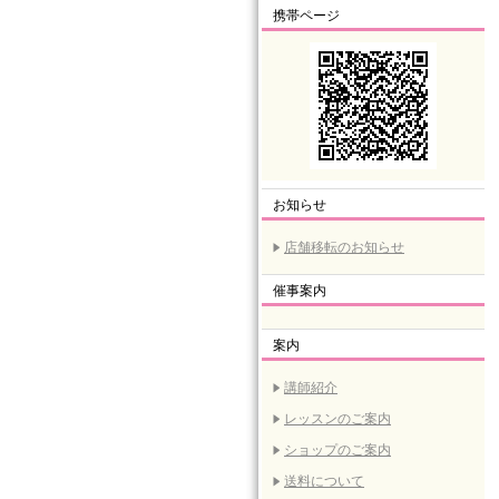
携帯ページ
お知らせ
店舗移転のお知らせ
催事案内
案内
講師紹介
レッスンのご案内
ショップのご案内
送料について