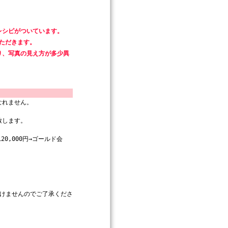
レシピがついています。
いただきます。
り、写真の見え方が多少異
なれません。
致します。
0,000円→ゴールド会
）
）
だけませんのでご了承くださ